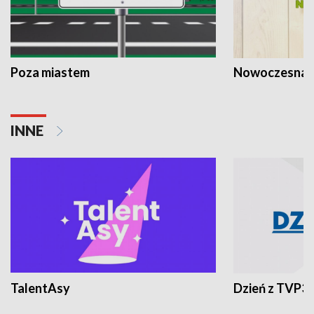
Poza miastem
Nowoczesna 
INNE
TalentAsy
Dzień z TVP3