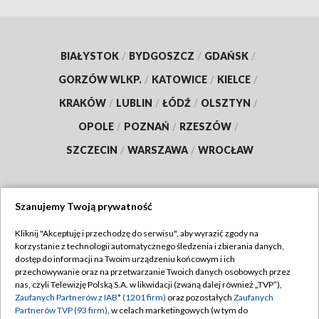
BIAŁYSTOK
/
BYDGOSZCZ
/
GDAŃSK
/
GORZÓW WLKP.
/
KATOWICE
/
KIELCE
/
KRAKÓW
/
LUBLIN
/
ŁÓDŹ
/
OLSZTYN
/
OPOLE
/
POZNAŃ
/
RZESZÓW
/
SZCZECIN
/
WARSZAWA
/
WROCŁAW
Szanujemy Twoją prywatność
Dołącz do nas:
Kliknij "Akceptuję i przechodzę do serwisu", aby wyrazić zgody na
korzystanie z technologii automatycznego śledzenia i zbierania danych,
TVP
dostęp do informacji na Twoim urządzeniu końcowym i ich
Abonament TVP
przechowywanie oraz na przetwarzanie Twoich danych osobowych przez
Regulamin TVP
nas, czyli Telewizję Polską S.A. w likwidacji (zwaną dalej również „TVP”),
Emisja w TVP
Zaufanych Partnerów z IAB* (1201 firm)
oraz pozostałych
Zaufanych
Polityka prywatności
Partnerów TVP (93 firm)
, w celach marketingowych (w tym do
Centrum informacji TVP