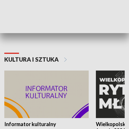
70. rocznica Powstania
Narodowy Dzi
Poznańskiego Czerwca 1956 roku
Powstania Wi
KULTURA I SZTUKA
Informator kulturalny
Wielkopolski