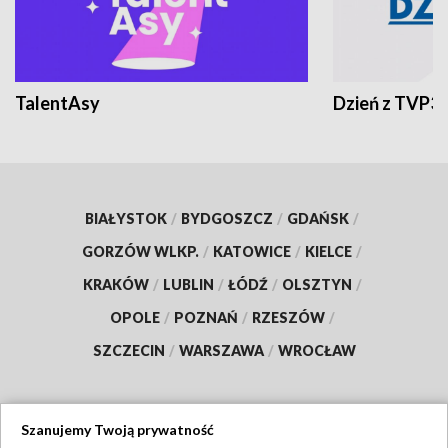
TalentAsy
Dzień z TVP3
BIAŁYSTOK
/
BYDGOSZCZ
/
GDAŃSK
/
GORZÓW WLKP.
/
KATOWICE
/
KIELCE
/
KRAKÓW
/
LUBLIN
/
ŁÓDŹ
/
OLSZTYN
/
OPOLE
/
POZNAŃ
/
RZESZÓW
/
SZCZECIN
/
WARSZAWA
/
WROCŁAW
Szanujemy Twoją prywatność
Dołącz do nas: