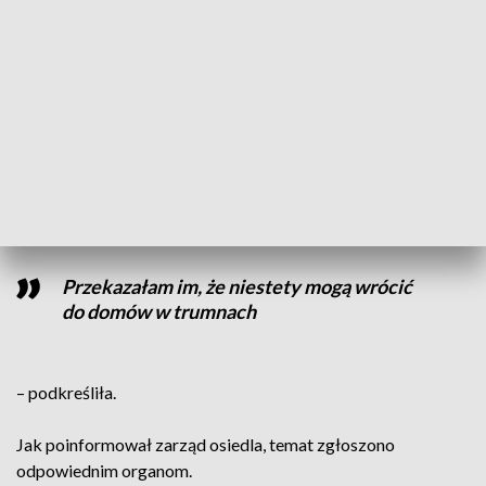
Nastolatkowie na słupie wysokiego napięcia (fot. FB/Osiedle Grzybowe Suchy
Las - Zarząd Osiedla)
Kobieta dodaje, że rozmawiała z chłopcami, którzy
powiedzieli jej, że
„mają doświadczenie we wchodzeniu na
takie słupy”.
Przekazałam im, że niestety mogą wrócić
do domów w trumnach
– podkreśliła.
Jak poinformował zarząd osiedla, temat zgłoszono
odpowiednim organom.