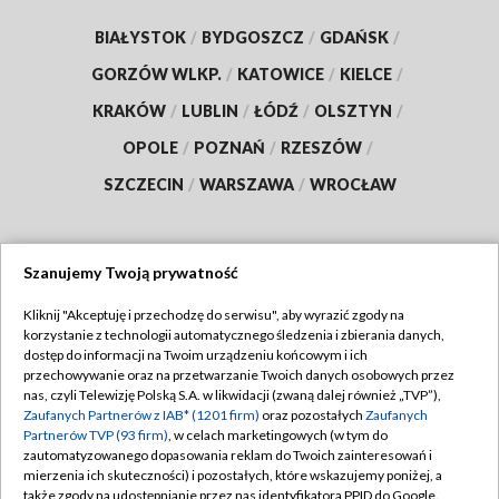
BIAŁYSTOK
/
BYDGOSZCZ
/
GDAŃSK
/
GORZÓW WLKP.
/
KATOWICE
/
KIELCE
/
KRAKÓW
/
LUBLIN
/
ŁÓDŹ
/
OLSZTYN
/
OPOLE
/
POZNAŃ
/
RZESZÓW
/
SZCZECIN
/
WARSZAWA
/
WROCŁAW
Szanujemy Twoją prywatność
Dołącz do nas:
Kliknij "Akceptuję i przechodzę do serwisu", aby wyrazić zgody na
korzystanie z technologii automatycznego śledzenia i zbierania danych,
TVP
dostęp do informacji na Twoim urządzeniu końcowym i ich
Abonament TVP
przechowywanie oraz na przetwarzanie Twoich danych osobowych przez
Regulamin TVP
nas, czyli Telewizję Polską S.A. w likwidacji (zwaną dalej również „TVP”),
Emisja w TVP
Polityka prywatności
Zaufanych Partnerów z IAB* (1201 firm)
oraz pozostałych
Zaufanych
Partnerów TVP (93 firm)
, w celach marketingowych (w tym do
Centrum informacji TVP
Moje zgody
zautomatyzowanego dopasowania reklam do Twoich zainteresowań i
mierzenia ich skuteczności) i pozostałych, które wskazujemy poniżej, a
Naziemna Telewizja Cyfrowa
Pomoc
także zgody na udostępnianie przez nas identyfikatora PPID do Google.