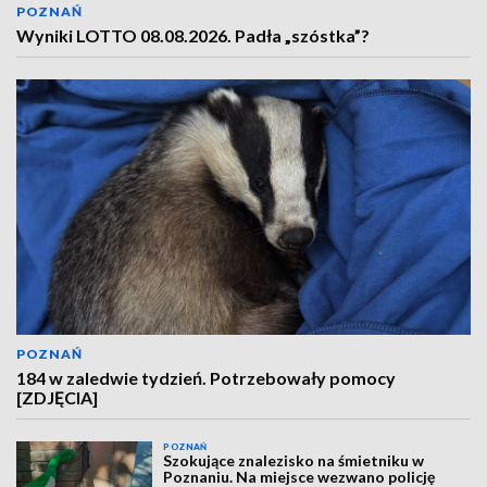
POZNAŃ
Wyniki LOTTO 08.08.2026. Padła „szóstka”?
POZNAŃ
184 w zaledwie tydzień. Potrzebowały pomocy
[ZDJĘCIA]
POZNAŃ
Szokujące znalezisko na śmietniku w
Poznaniu. Na miejsce wezwano policję