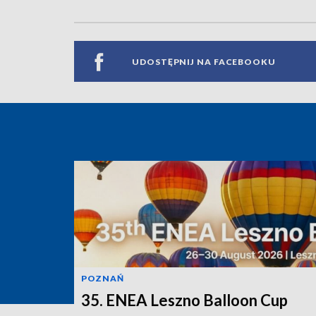
UDOSTĘPNIJ NA FACEBOOKU
POZNAŃ
35. ENEA Leszno Balloon Cup