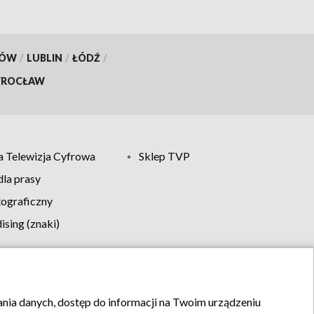
KÓW
/
LUBLIN
/
ŁÓDŹ
/
ROCŁAW
 Telewizja Cyfrowa
Sklep TVP
la prasy
tograficzny
sing (znaki)
klamy
Kontakt
rania danych, dostęp do informacji na Twoim urządzeniu