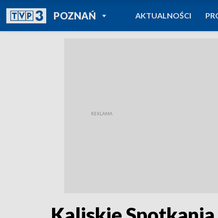
POWRÓT DO
POZNAŃ
AKTUALNOŚCI
PR
TVP REGIONY
Kaliskie Spotkania