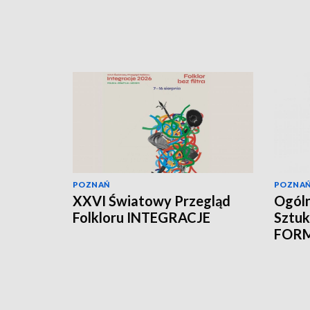
POZNAŃ
POZNA
XXVI Światowy Przegląd
Ogóln
Folkloru INTEGRACJE
Sztuk
FOR