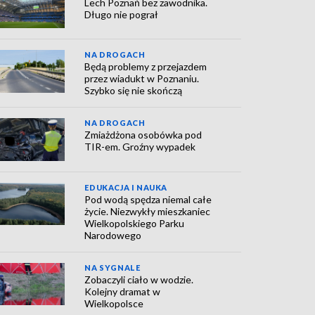
Lech Poznań bez zawodnika.
Długo nie pograł
NA DROGACH
Będą problemy z przejazdem
przez wiadukt w Poznaniu.
Szybko się nie skończą
NA DROGACH
Zmiażdżona osobówka pod
TIR-em. Groźny wypadek
EDUKACJA I NAUKA
Pod wodą spędza niemal całe
życie. Niezwykły mieszkaniec
Wielkopolskiego Parku
Narodowego
NA SYGNALE
Zobaczyli ciało w wodzie.
Kolejny dramat w
Wielkopolsce