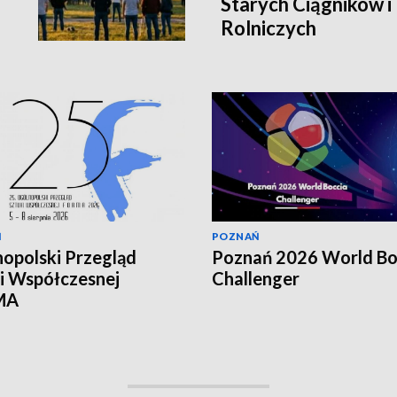
Starych Ciągników 
Rolniczych
Ń
POZNAŃ
opolski Przegląd
Poznań 2026 World Bo
i Współczesnej
Challenger
MA