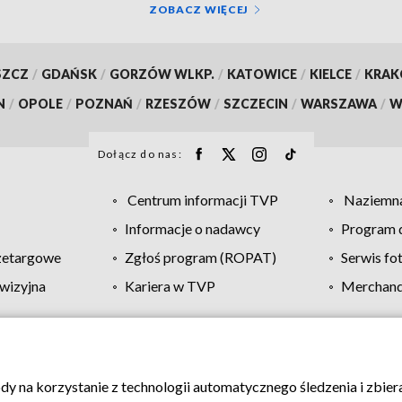
ZOBACZ WIĘCEJ
SZCZ
/
GDAŃSK
/
GORZÓW WLKP.
/
KATOWICE
/
KIELCE
/
KRA
N
/
OPOLE
/
POZNAŃ
/
RZESZÓW
/
SZCZECIN
/
WARSZAWA
/
W
Dołącz do nas:
Centrum informacji TVP
Naziemna
Informacje o nadawcy
Program d
zetargowe
Zgłoś program (ROPAT)
Serwis fo
wizyjna
Kariera w TVP
Merchandi
Polityka prywatności
Moje zgody
Pomoc
Biuro re
ody na korzystanie z technologii automatycznego śledzenia i zbie