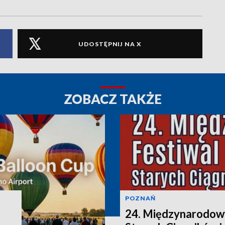
UDOSTĘPNIJ NA X
ZOBACZ TAKŻE
POZNAŃ
24. Międzynarodowy