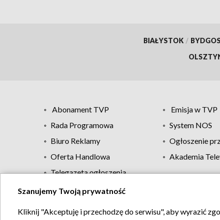
BIAŁYSTOK
/
BYDGO
OLSZTY
Abonament TVP
Emisja w TVP
Rada Programowa
System NOS
Biuro Reklamy
Ogłoszenie pr
Oferta Handlowa
Akademia Tele
Telegazeta ogłoszenia
Szanujemy Twoją prywatność
Regulamin TVP
Kliknij "Akceptuję i przechodzę do serwisu", aby wyrazić zg