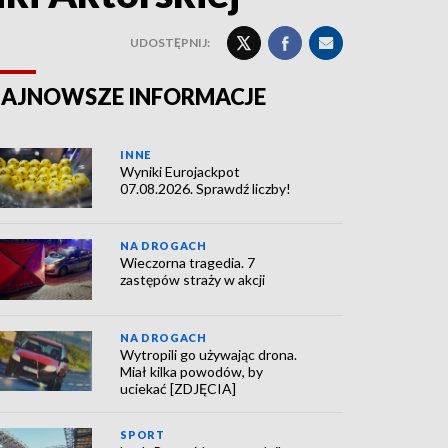
UDOSTĘPNIJ:
AJNOWSZE INFORMACJE
INNE
Wyniki Eurojackpot
07.08.2026. Sprawdź liczby!
NA DROGACH
Wieczorna tragedia. 7
zastępów straży w akcji
NA DROGACH
Wytropili go używając drona.
Miał kilka powodów, by
uciekać [ZDJĘCIA]
SPORT