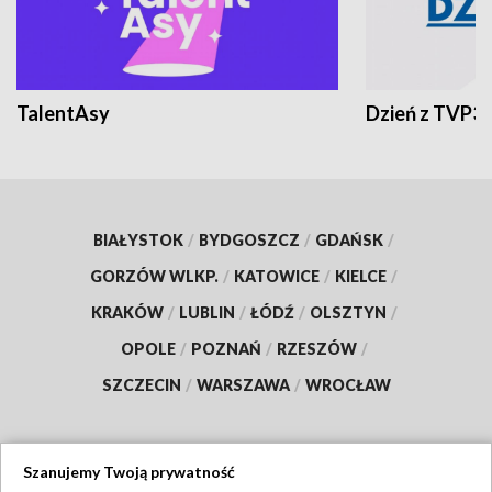
TalentAsy
Dzień z TVP3
BIAŁYSTOK
/
BYDGOSZCZ
/
GDAŃSK
/
GORZÓW WLKP.
/
KATOWICE
/
KIELCE
/
KRAKÓW
/
LUBLIN
/
ŁÓDŹ
/
OLSZTYN
/
OPOLE
/
POZNAŃ
/
RZESZÓW
/
SZCZECIN
/
WARSZAWA
/
WROCŁAW
Szanujemy Twoją prywatność
Dołącz do nas: