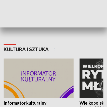
70. rocznica Powstania
Narodowy Dzi
Poznańskiego Czerwca 1956 roku
Powstania Wi
KULTURA I SZTUKA
Informator kulturalny
Wielkopolski