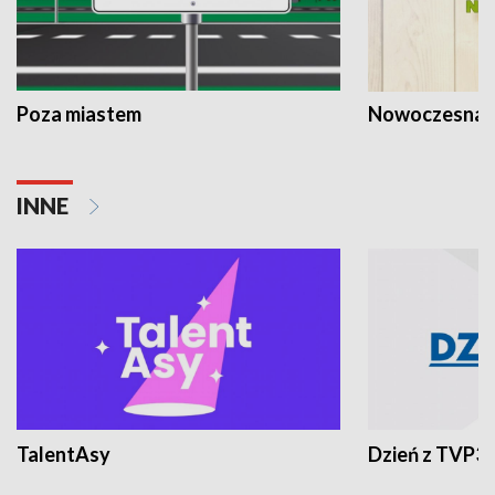
Poza miastem
Nowoczesna 
INNE
TalentAsy
Dzień z TVP3