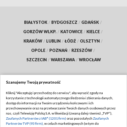
BIAŁYSTOK
/
BYDGOSZCZ
/
GDAŃSK
/
GORZÓW WLKP.
/
KATOWICE
/
KIELCE
/
KRAKÓW
/
LUBLIN
/
ŁÓDŹ
/
OLSZTYN
/
OPOLE
/
POZNAŃ
/
RZESZÓW
/
SZCZECIN
/
WARSZAWA
/
WROCŁAW
Szanujemy Twoją prywatność
Dołącz do nas:
Kliknij "Akceptuję i przechodzę do serwisu", aby wyrazić zgody na
korzystanie z technologii automatycznego śledzenia i zbierania danych,
TVP
dostęp do informacji na Twoim urządzeniu końcowym i ich
Abonament TVP
przechowywanie oraz na przetwarzanie Twoich danych osobowych przez
Regulamin TVP
nas, czyli Telewizję Polską S.A. w likwidacji (zwaną dalej również „TVP”),
Emisja w TVP
Zaufanych Partnerów z IAB* (1201 firm)
oraz pozostałych
Zaufanych
Polityka prywatności
Partnerów TVP (93 firm)
, w celach marketingowych (w tym do
Centrum informacji TVP