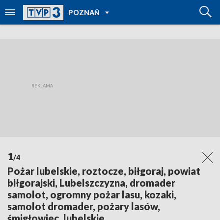
POWRÓT DO
POZNAŃ
TVP REGIONY
1
/4
Pożar lubelskie, roztocze, biłgoraj, powiat
biłgorajski, Lubelszczyzna, dromader
samolot, ogromny pożar lasu, kozaki,
samolot dromader, pożary lasów,
śmigłowiec, lubelskie