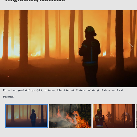
Pożar lasu, powiat biłgorajski, roztocze, lubelskie (fot. Mateusz Wiatrzyk, Państwowa Straż
Pożarna)