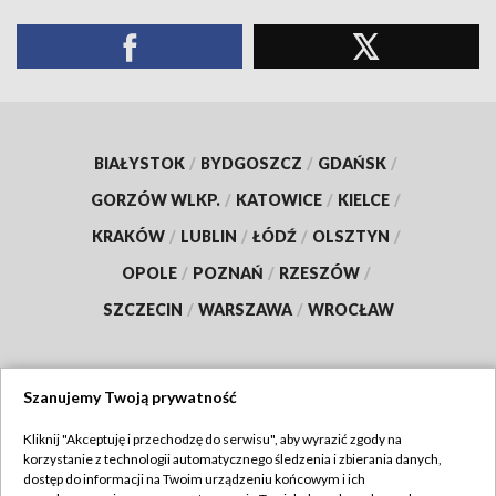
BIAŁYSTOK
/
BYDGOSZCZ
/
GDAŃSK
/
GORZÓW WLKP.
/
KATOWICE
/
KIELCE
/
KRAKÓW
/
LUBLIN
/
ŁÓDŹ
/
OLSZTYN
/
OPOLE
/
POZNAŃ
/
RZESZÓW
/
SZCZECIN
/
WARSZAWA
/
WROCŁAW
Szanujemy Twoją prywatność
Dołącz do nas:
Kliknij "Akceptuję i przechodzę do serwisu", aby wyrazić zgody na
korzystanie z technologii automatycznego śledzenia i zbierania danych,
TVP
dostęp do informacji na Twoim urządzeniu końcowym i ich