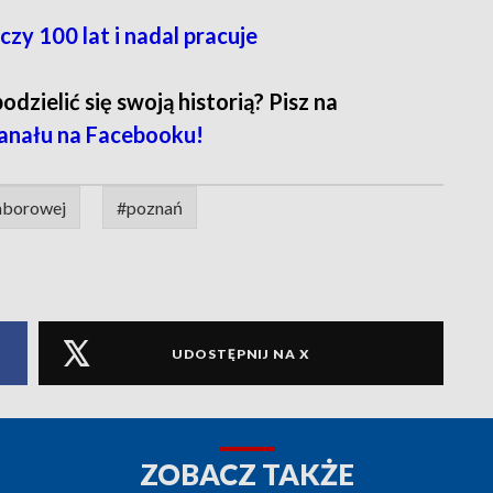
y 100 lat i nadal pracuje
zielić się swoją historią? Pisz na
anału na Facebooku!
taborowej
#poznań
UDOSTĘPNIJ NA X
ZOBACZ TAKŻE