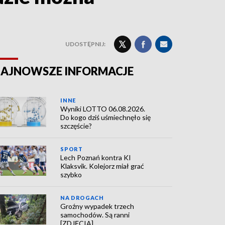
UDOSTĘPNIJ:
AJNOWSZE INFORMACJE
INNE
Wyniki LOTTO 06.08.2026.
Do kogo dziś uśmiechnęło się
szczęście?
SPORT
Lech Poznań kontra KI
Klaksvik. Kolejorz miał grać
szybko
NA DROGACH
Groźny wypadek trzech
samochodów. Są ranni
[ZDJĘCIA]