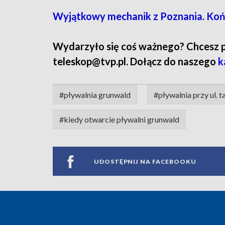
Wyjątkowy mechanik z Poznania. Kończ
Wydarzyło się coś ważnego? Chcesz pod
teleskop@tvp.pl. Dołącz do naszego
k
#pływalnia grunwald
#pływalnia przy ul. 
#kiedy otwarcie pływalni grunwald
UDOSTĘPNIJ NA FACEBOOKU