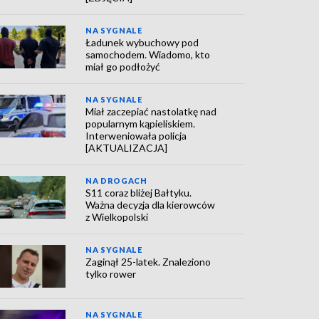
NA SYGNALE
Ładunek wybuchowy pod
samochodem. Wiadomo, kto
miał go podłożyć
NA SYGNALE
Miał zaczepiać nastolatkę nad
popularnym kąpieliskiem.
Interweniowała policja
[AKTUALIZACJA]
NA DROGACH
S11 coraz bliżej Bałtyku.
Ważna decyzja dla kierowców
z Wielkopolski
NA SYGNALE
Zaginął 25-latek. Znaleziono
tylko rower
NA SYGNALE