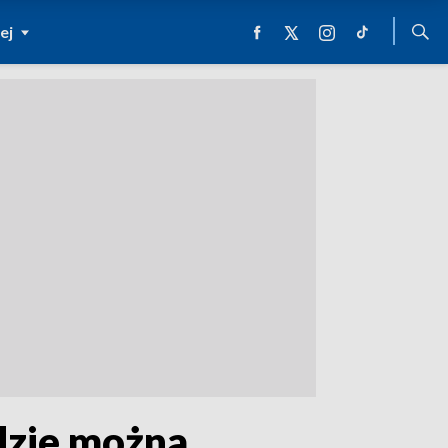
ej
dzie można