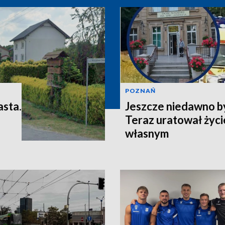
POZNAŃ
asta.
Jeszcze niedawno b
Teraz uratował życi
własnym