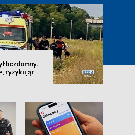
ył bezdomny.
e, ryzykując