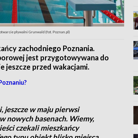
otwarcie pływalni Grunwald (fot. Poznan.pl)
kańcy zachodniego Poznania.
aborowej jest przygotowywana do
cie jeszcze przed wakacjami.
Poznaniu?
 jeszcze w maju pierwsi
 w nowych basenach. Wiemy,
ieści czekali mieszkańcy
go typu obiekt blisko miejsca