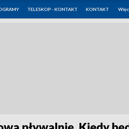
OGRAMY
TELESKOP - KONTAKT
KONTAKT
Więc
ową pływalnię. Kiedy bę