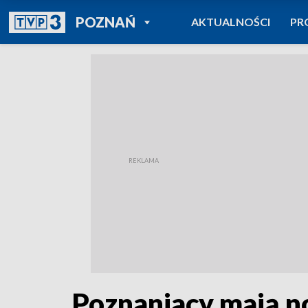
POWRÓT DO
POZNAŃ
AKTUALNOŚCI
PR
TVP REGIONY
Poznaniacy mają n