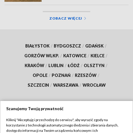
ZOBACZ WIĘCEJ
BIAŁYSTOK
/
BYDGOSZCZ
/
GDAŃSK
/
GORZÓW WLKP.
/
KATOWICE
/
KIELCE
/
KRAKÓW
/
LUBLIN
/
ŁÓDŹ
/
OLSZTYN
/
OPOLE
/
POZNAŃ
/
RZESZÓW
/
SZCZECIN
/
WARSZAWA
/
WROCŁAW
Szanujemy Twoją prywatność
Dołącz do nas:
Kliknij "Akceptuję i przechodzę do serwisu", aby wyrazić zgody na
korzystanie z technologii automatycznego śledzenia i zbierania danych,
TVP
dostęp do informacji na Twoim urządzeniu końcowym i ich