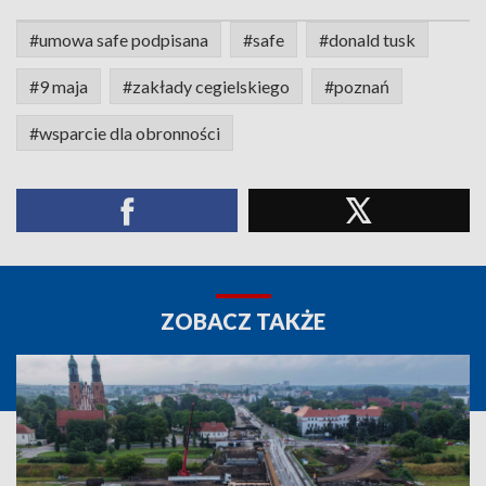
#umowa safe podpisana
#safe
#donald tusk
#9 maja
#zakłady cegielskiego
#poznań
#wsparcie dla obronności
ZOBACZ TAKŻE