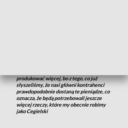
Dla firmy, która jest jednym z kooperantów PGZ
produkującej konstrukcje stalowe dla wojska, zastrzyk
finansowy może być szansą na poszerzenie portfolio.
Cieszymy się wszyscy, zwłaszcza, że
Polska Grupa Zbrojeniowa ma być jednym
z głównym beneficjentów tych środków.
To jest możliwość, żebyśmy zwiększyli
nasze portfolio, żebyśmy mogli
produkować więcej, bo z tego, co już
słyszeliśmy, że nasi główni kontrahenci
prawdopodobnie dostaną te pieniądze, co
oznacza, że będą potrzebowali jeszcze
więcej rzeczy, które my obecnie robimy
jako Cegielski