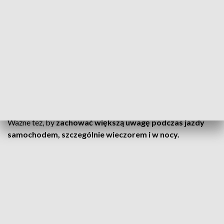
je zauważy, prosimy przede wszystkim o
zachowanie spokoju i ostrożności. Nie
należy do nich podchodzić, płoszyć ich ani
próbować robić zdjęć z bliska. Najlepiej
pozwolić zwierzętom spokojnie się
oddalić
– podają.
Ważne też, by
zachować większą uwagę podczas jazdy
samochodem, szczególnie wieczorem i w nocy.