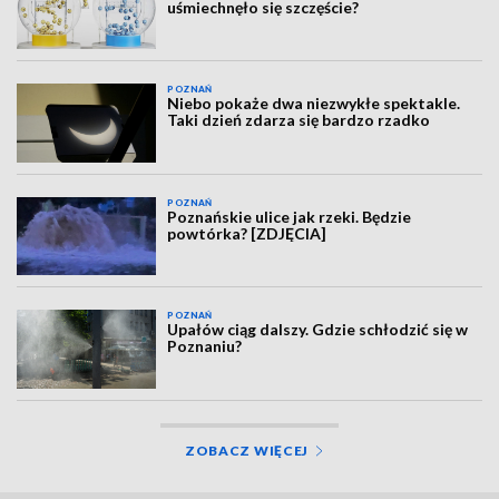
uśmiechnęło się szczęście?
POZNAŃ
Niebo pokaże dwa niezwykłe spektakle.
Taki dzień zdarza się bardzo rzadko
POZNAŃ
Poznańskie ulice jak rzeki. Będzie
powtórka? [ZDJĘCIA]
POZNAŃ
Upałów ciąg dalszy. Gdzie schłodzić się w
Poznaniu?
ZOBACZ WIĘCEJ