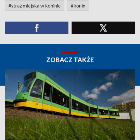
#straż miejska w koninie
#konin
ZOBACZ TAKŻE