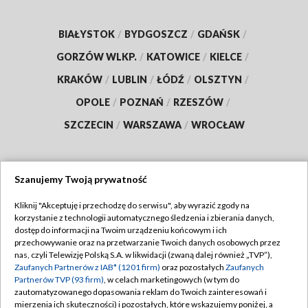
BIAŁYSTOK
/
BYDGOSZCZ
/
GDAŃSK
/
GORZÓW WLKP.
/
KATOWICE
/
KIELCE
/
KRAKÓW
/
LUBLIN
/
ŁÓDŹ
/
OLSZTYN
/
OPOLE
/
POZNAŃ
/
RZESZÓW
/
SZCZECIN
/
WARSZAWA
/
WROCŁAW
Szanujemy Twoją prywatność
Dołącz do nas:
Kliknij "Akceptuję i przechodzę do serwisu", aby wyrazić zgody na
korzystanie z technologii automatycznego śledzenia i zbierania danych,
TVP
dostęp do informacji na Twoim urządzeniu końcowym i ich
Abonament TVP
przechowywanie oraz na przetwarzanie Twoich danych osobowych przez
Regulamin TVP
nas, czyli Telewizję Polską S.A. w likwidacji (zwaną dalej również „TVP”),
Emisja w TVP
Polityka prywatności
Zaufanych Partnerów z IAB* (1201 firm)
oraz pozostałych
Zaufanych
Partnerów TVP (93 firm)
, w celach marketingowych (w tym do
Centrum informacji TVP
Moje zgody
zautomatyzowanego dopasowania reklam do Twoich zainteresowań i
mierzenia ich skuteczności) i pozostałych, które wskazujemy poniżej, a