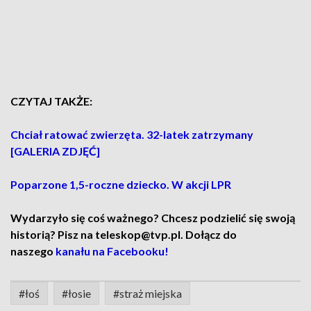
CZYTAJ TAKŻE:
Chciał ratować zwierzęta. 32-latek zatrzymany
[GALERIA ZDJĘĆ]
Poparzone 1,5-roczne dziecko. W akcji LPR
Wydarzyło się coś ważnego? Chcesz podzielić się swoją
historią? Pisz na teleskop@tvp.pl. Dołącz do
naszego
kanału na Facebooku!
#łoś
#łosie
#straż miejska