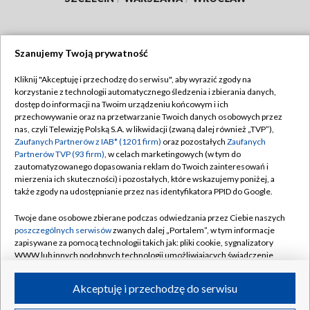
Szanujemy Twoją prywatność
Dołącz do nas:
Kliknij "Akceptuję i przechodzę do serwisu", aby wyrazić zgody na
korzystanie z technologii automatycznego śledzenia i zbierania danych,
TVP
dostęp do informacji na Twoim urządzeniu końcowym i ich
Abonament TVP
przechowywanie oraz na przetwarzanie Twoich danych osobowych przez
Regulamin TVP
nas, czyli Telewizję Polską S.A. w likwidacji (zwaną dalej również „TVP”),
Emisja w TVP
Polityka prywatności
Zaufanych Partnerów z IAB* (1201 firm)
oraz pozostałych
Zaufanych
Partnerów TVP (93 firm)
, w celach marketingowych (w tym do
Centrum informacji TVP
Moje zgody
zautomatyzowanego dopasowania reklam do Twoich zainteresowań i
mierzenia ich skuteczności) i pozostałych, które wskazujemy poniżej, a
Naziemna Telewizja Cyfrowa
Pomoc
także zgody na udostępnianie przez nas identyfikatora PPID do Google.
Sklep TVP
Biuro reklamy
Twoje dane osobowe zbierane podczas odwiedzania przez Ciebie naszych
Rada Programowa
Kontakt
poszczególnych serwisów
zwanych dalej „Portalem”, w tym informacje
zapisywane za pomocą technologii takich jak: pliki cookie, sygnalizatory
System NOS
WWW lub innych podobnych technologii umożliwiających świadczenie
dopasowanych i bezpiecznych usług, personalizację treści oraz reklam,
Informacje o nadawcy
Kanały
udostępnianie funkcji mediów społecznościowych oraz analizowanie
Akceptuję i przechodzę do serwisu
ruchu w Internecie.
Program dla prasy
©2026 Telewizja Polska S.A. w likwidacji