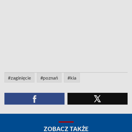
#zaginięcie
#poznań
#kia
ZOBACZ TAKŻE