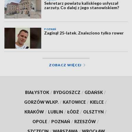
Sekretarz powiatu kaliskiego usłyszał
zarzuty. Co dalej z jego stanowiskiem?
POZNAŃ
Zaginął 25-latek. Znaleziono tylko rower
ZOBACZ WIĘCEJ
BIAŁYSTOK
/
BYDGOSZCZ
/
GDAŃSK
/
GORZÓW WLKP.
/
KATOWICE
/
KIELCE
/
KRAKÓW
/
LUBLIN
/
ŁÓDŹ
/
OLSZTYN
/
OPOLE
/
POZNAŃ
/
RZESZÓW
/
SZCZECIN
/
WARSZAWA
/
WROCŁAW