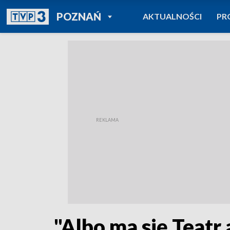
POWRÓT DO
POZNAŃ
AKTUALNOŚCI
PR
TVP REGIONY
"Albo ma się Teatr 