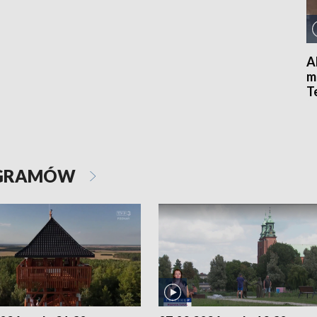
A
m
T
(
OGRAMÓW