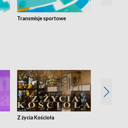
Transmisje sportowe
Reportaże s
Z życia Kościoła
Jak rozmawia