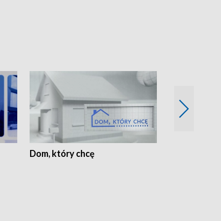
Dom, który chcę
Biznes Wielk