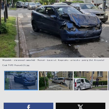
Wypadek - staranował samochód - Poznań - Łazarz ul. Kasprzaka - ucieczka - pościg (fot. Krzysztof
Czub TVP3 Poznań) (3).jpg