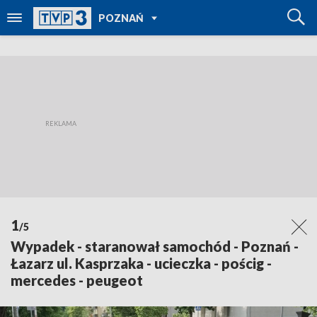
POWRÓT DO
POZNAŃ
TVP REGIONY
1
/5
Wypadek - staranował samochód - Poznań -
Łazarz ul. Kasprzaka - ucieczka - pościg -
mercedes - peugeot