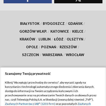
BIAŁYSTOK
/
BYDGOSZCZ
/
GDAŃSK
/
GORZÓW WLKP.
/
KATOWICE
/
KIELCE
/
KRAKÓW
/
LUBLIN
/
ŁÓDŹ
/
OLSZTYN
/
OPOLE
/
POZNAŃ
/
RZESZÓW
/
SZCZECIN
/
WARSZAWA
/
WROCŁAW
Szanujemy Twoją prywatność
Dołącz do nas:
Kliknij "Akceptuję i przechodzę do serwisu", aby wyrazić zgody na
korzystanie z technologii automatycznego śledzenia i zbierania danych,
TVP
dostęp do informacji na Twoim urządzeniu końcowym i ich
Abonament TVP
przechowywanie oraz na przetwarzanie Twoich danych osobowych przez
Regulamin TVP
nas, czyli Telewizję Polską S.A. w likwidacji (zwaną dalej również „TVP”),
Emisja w TVP
Polityka prywatności
Zaufanych Partnerów z IAB* (1201 firm)
oraz pozostałych
Zaufanych