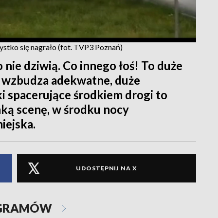
zystko się nagrało (fot. TVP3 Poznań)
o nie dziwią. Co innego łoś! To duże
ię wzbudza adekwatne, duże
ki spacerujące środkiem drogi to
aką scenę, w środku nocy
iejska.
UDOSTĘPNIJ NA X
OGRAMÓW