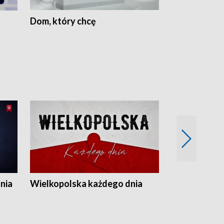
Dom, który chcę
Biznes Wielk
nia
Wielkopolska każdego dnia
Rozmowy z m