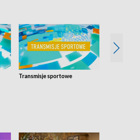
Transmisje sportowe
Reportaże s