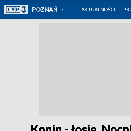
POWRÓT DO
POZNAŃ
AKTUALNOŚCI
PR
TVP REGIONY
Konin - łosie. Noc