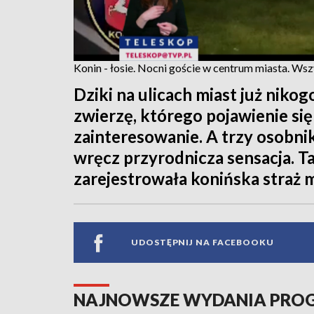
Konin - łosie. Nocni goście w centrum miasta. Ws
Dziki na ulicach miast już nikog
zwierzę, którego pojawienie s
zainteresowanie. A trzy osobni
wręcz przyrodnicza sensacja. T
zarejestrowała konińska straż m
UDOSTĘPNIJ NA FACEBOOKU
NAJNOWSZE WYDANIA PR