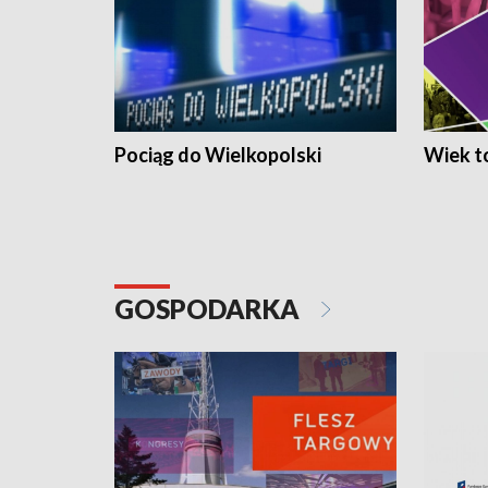
Pociąg do Wielkopolski
Wiek to
GOSPODARKA