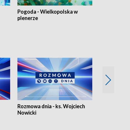
Pogoda - Wielkopolska w
Eko prognoza
plenerze
Rozmowa dnia - ks. Wojciech
Euro Fakty
Nowicki