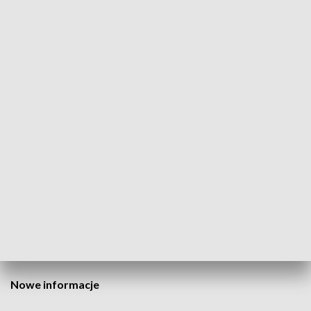
Na miejscu była już policja i ZRM.
Niestety życia mężczyzny nie dało się
uratować
– powiedział nam oficer dyżurny wielkopolskich strażaków.
Jak dodaje strażak,
mężczyzna został potrącony
prawdopodobnie przez ciężarówkę.
Policja będzie wyjaśniać okoliczności tragedii.
AKTUALIZACJA, godz. 11:00
Nowe informacje