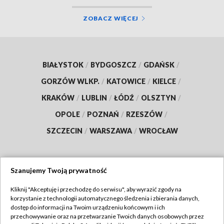
ZOBACZ WIĘCEJ
BIAŁYSTOK
/
BYDGOSZCZ
/
GDAŃSK
/
GORZÓW WLKP.
/
KATOWICE
/
KIELCE
/
KRAKÓW
/
LUBLIN
/
ŁÓDŹ
/
OLSZTYN
/
OPOLE
/
POZNAŃ
/
RZESZÓW
/
SZCZECIN
/
WARSZAWA
/
WROCŁAW
Szanujemy Twoją prywatność
Dołącz do nas:
Kliknij "Akceptuję i przechodzę do serwisu", aby wyrazić zgody na
korzystanie z technologii automatycznego śledzenia i zbierania danych,
TVP
dostęp do informacji na Twoim urządzeniu końcowym i ich
Abonament TVP
przechowywanie oraz na przetwarzanie Twoich danych osobowych przez
Regulamin TVP