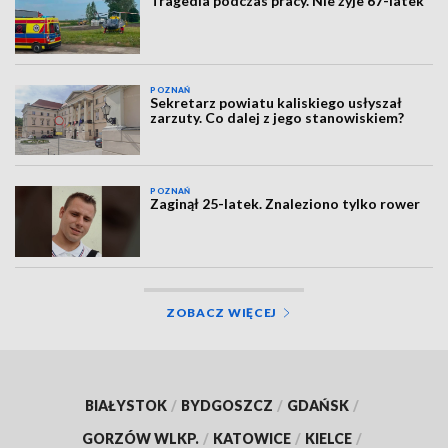
Tragedia podczas pracy. Nie żyje 67-latek
POZNAŃ
Sekretarz powiatu kaliskiego usłyszał
zarzuty. Co dalej z jego stanowiskiem?
POZNAŃ
Zaginął 25-latek. Znaleziono tylko rower
ZOBACZ WIĘCEJ
BIAŁYSTOK
/
BYDGOSZCZ
/
GDAŃSK
/
GORZÓW WLKP.
/
KATOWICE
/
KIELCE
/