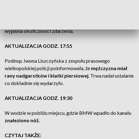
możliwe, że do zranienia doszło po tym jak mężczyzna
wjechał samochodem do kanału.
BMW został wydobyty z kanału i odholowany. Policja
wyjaśnia okoliczności zdarzenia.
AKTUALIZACJA GODZ. 17:55
Podinsp. Iwona Liszczyńska z zespołu prasowego
wielkopolskiej policji poinformowała, że
mężczyzna miał
rany nadgarstków i klatki piersiowej
. Trwa nadal ustalanie
co dokładnie się wydarzyło.
AKTUALIZACJA GODZ. 19:30
W wodzie w pobliżu miejscu, gdzie BMW wpadło do kanału
znaleziono nóż.
CZYTAJ TAKŻE: