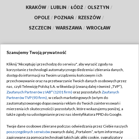
KRAKÓW
/
LUBLIN
/
ŁÓDŹ
/
OLSZTYN
/
OPOLE
/
POZNAŃ
/
RZESZÓW
/
SZCZECIN
/
WARSZAWA
/
WROCŁAW
Szanujemy Twoją prywatność
Dołącz do nas:
Kliknij "Akceptuję i przechodzę do serwisu", aby wyrazić zgody na
korzystanie z technologii automatycznego śledzenia i zbierania danych,
TVP
dostęp do informacji na Twoim urządzeniu końcowym i ich
Abonament TVP
przechowywanie oraz na przetwarzanie Twoich danych osobowych przez
Regulamin TVP
nas, czyli Telewizję Polską S.A. w likwidacji (zwaną dalej również „TVP”),
Emisja w TVP
Polityka prywatności
Zaufanych Partnerów z IAB* (1201 firm)
oraz pozostałych
Zaufanych
Partnerów TVP (93 firm)
, w celach marketingowych (w tym do
Centrum informacji TVP
Moje zgody
zautomatyzowanego dopasowania reklam do Twoich zainteresowań i
mierzenia ich skuteczności) i pozostałych, które wskazujemy poniżej, a
Naziemna Telewizja Cyfrowa
Pomoc
także zgody na udostępnianie przez nas identyfikatora PPID do Google.
Sklep TVP
Biuro reklamy
Twoje dane osobowe zbierane podczas odwiedzania przez Ciebie naszych
Rada Programowa
Kontakt
poszczególnych serwisów
zwanych dalej „Portalem”, w tym informacje
zapisywane za pomocą technologii takich jak: pliki cookie, sygnalizatory