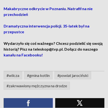
Makabryczne odkrycie w Poznaniu. Natrafił na nie
przechodzień
Dramatyczna interwencja policji. 35-latek był na
przepustce
Wydarzyło się coś ważnego? Chcesz podzielić się swoją
historią? Pisz na teleskop@tvp.pl. Dołącz do naszego
kanału na Facebooku!
#wilcza
#gmina kotlin
#powiat jarociński
#zakrwawiony mężczyzna na drodze