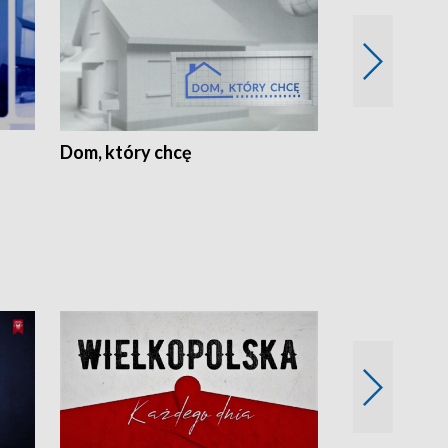
Dom, który chcę
Biznes Wielk