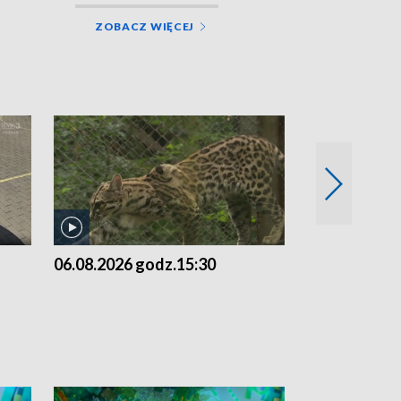
ZOBACZ WIĘCEJ
06.08.2026 godz.15:30
05.08.2026 g