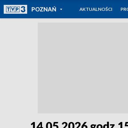
POWRÓT DO
POZNAŃ
AKTUALNOŚCI
PR
TVP REGIONY
14.05.2026 godz.1