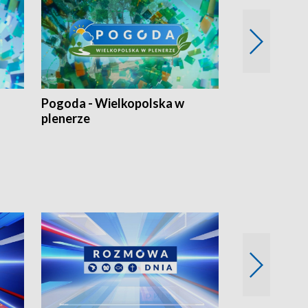
Pogoda - Wielkopolska w
Eko prognoza
plenerze