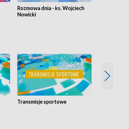
Rozmowa dnia - ks. Wojciech
Euro Fakty
Nowicki
Transmisje sportowe
Reportaże s