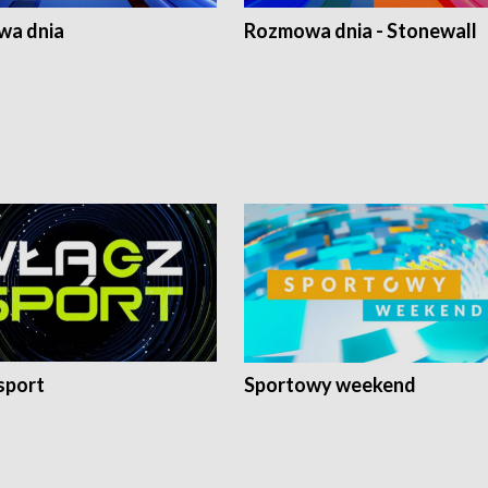
a dnia
Rozmowa dnia - Stonewall
sport
Sportowy weekend