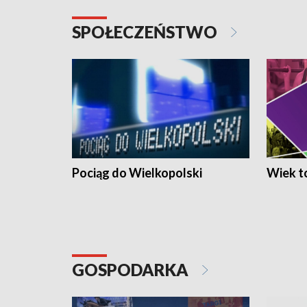
SPOŁECZEŃSTWO
Pociąg do Wielkopolski
Wiek to
GOSPODARKA