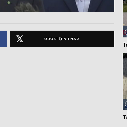
UDOSTĘPNIJ NA X
T
T