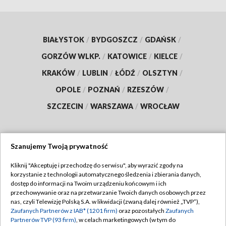
BIAŁYSTOK
/
BYDGOSZCZ
/
GDAŃSK
/
GORZÓW WLKP.
/
KATOWICE
/
KIELCE
/
KRAKÓW
/
LUBLIN
/
ŁÓDŹ
/
OLSZTYN
/
OPOLE
/
POZNAŃ
/
RZESZÓW
/
SZCZECIN
/
WARSZAWA
/
WROCŁAW
Szanujemy Twoją prywatność
Dołącz do nas:
Kliknij "Akceptuję i przechodzę do serwisu", aby wyrazić zgody na
korzystanie z technologii automatycznego śledzenia i zbierania danych,
TVP
dostęp do informacji na Twoim urządzeniu końcowym i ich
Abonament TVP
przechowywanie oraz na przetwarzanie Twoich danych osobowych przez
Regulamin TVP
nas, czyli Telewizję Polską S.A. w likwidacji (zwaną dalej również „TVP”),
Emisja w TVP
Zaufanych Partnerów z IAB* (1201 firm)
oraz pozostałych
Zaufanych
Polityka prywatności
Partnerów TVP (93 firm)
, w celach marketingowych (w tym do
Centrum informacji TVP