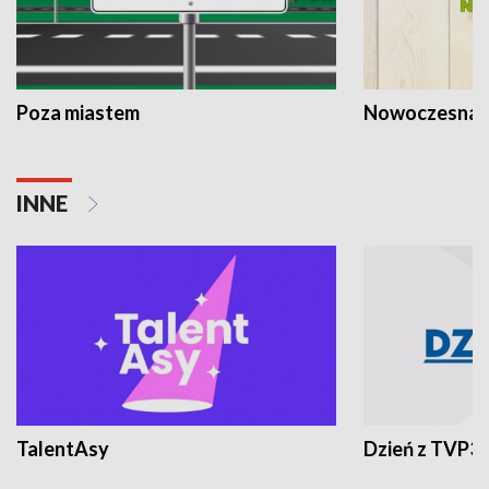
Poza miastem
Nowoczesna 
INNE
TalentAsy
Dzień z TVP3