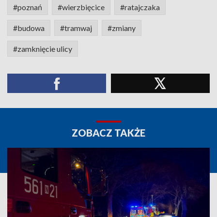
#poznań
#wierzbięcice
#ratajczaka
#budowa
#tramwaj
#zmiany
#zamknięcie ulicy
ZOBACZ TAKŻE