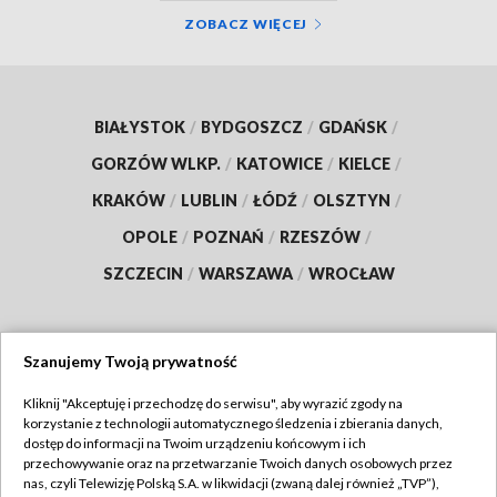
ZOBACZ WIĘCEJ
BIAŁYSTOK
/
BYDGOSZCZ
/
GDAŃSK
/
GORZÓW WLKP.
/
KATOWICE
/
KIELCE
/
KRAKÓW
/
LUBLIN
/
ŁÓDŹ
/
OLSZTYN
/
OPOLE
/
POZNAŃ
/
RZESZÓW
/
SZCZECIN
/
WARSZAWA
/
WROCŁAW
Szanujemy Twoją prywatność
Dołącz do nas:
Kliknij "Akceptuję i przechodzę do serwisu", aby wyrazić zgody na
korzystanie z technologii automatycznego śledzenia i zbierania danych,
TVP
dostęp do informacji na Twoim urządzeniu końcowym i ich
Abonament TVP
przechowywanie oraz na przetwarzanie Twoich danych osobowych przez
Regulamin TVP
nas, czyli Telewizję Polską S.A. w likwidacji (zwaną dalej również „TVP”),