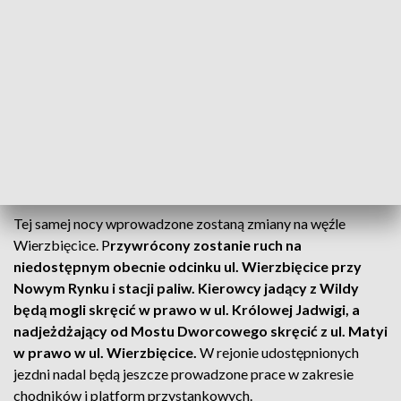
do posesji wyznaczonym ciągiem tymczasowym.
Objazd dla
pozostałych kierowców oraz rowerzystów
poprowadzony zostanie ul. Kościuszki.
Ruch pieszych dla
zachowania ciągłości zostanie przeniesiony
wzdłuż
budynku Starego Browaru, dostępny będzie też ciąg po
zachodniej stronie zamkniętego odcinka ul. Ratajczaka.
Piesi i rowerzyści wciąż będą mieli do dyspozycji
przejście
podziemne od ul. Niezłomnych do Nowego Rynku.
Tej samej nocy wprowadzone zostaną zmiany na węźle
Wierzbięcice. P
rzywrócony zostanie ruch na
niedostępnym obecnie odcinku ul. Wierzbięcice przy
Nowym Rynku i stacji paliw. Kierowcy jadący z Wildy
będą mogli skręcić w prawo w ul. Królowej Jadwigi, a
nadjeżdżający od Mostu Dworcowego skręcić z ul. Matyi
w prawo w ul. Wierzbięcice.
W rejonie udostępnionych
jezdni nadal będą jeszcze prowadzone prace w zakresie
chodników i platform przystankowych.