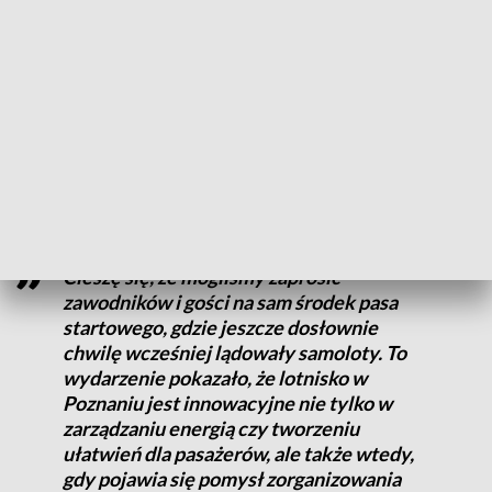
CZYTAJ TAKŻE:
Nowe informacje o Patryku Budniaku. Są
pierwsze sygnały poprawy [AKTUALIZACJA]
Golf na lotnisku
Zorganizowanie zawodów w zastrzeżonej części lotniska
było ogromnym wyzwaniem i
wymagało pracy 70 osób.
Cieszę się, że mogliśmy zaprosić
zawodników i gości na sam środek pasa
startowego, gdzie jeszcze dosłownie
chwilę wcześniej lądowały samoloty. To
wydarzenie pokazało, że lotnisko w
Poznaniu jest innowacyjne nie tylko w
zarządzaniu energią czy tworzeniu
ułatwień dla pasażerów, ale także wtedy,
gdy pojawia się pomysł zorganizowania