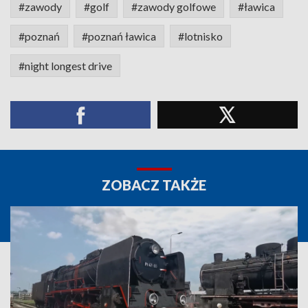
#zawody
#golf
#zawody golfowe
#ławica
#poznań
#poznań ławica
#lotnisko
#night longest drive
ZOBACZ TAKŻE