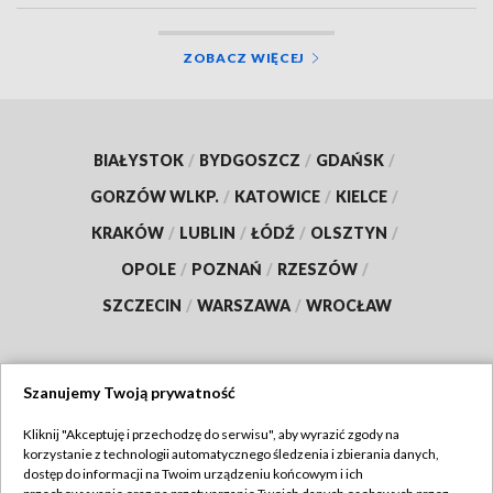
ZOBACZ WIĘCEJ
BIAŁYSTOK
/
BYDGOSZCZ
/
GDAŃSK
/
GORZÓW WLKP.
/
KATOWICE
/
KIELCE
/
KRAKÓW
/
LUBLIN
/
ŁÓDŹ
/
OLSZTYN
/
OPOLE
/
POZNAŃ
/
RZESZÓW
/
SZCZECIN
/
WARSZAWA
/
WROCŁAW
Szanujemy Twoją prywatność
Dołącz do nas:
Kliknij "Akceptuję i przechodzę do serwisu", aby wyrazić zgody na
korzystanie z technologii automatycznego śledzenia i zbierania danych,
TVP
dostęp do informacji na Twoim urządzeniu końcowym i ich