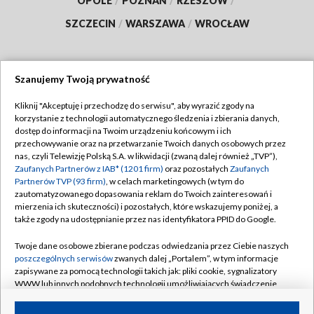
OPOLE
/
POZNAŃ
/
RZESZÓW
/
SZCZECIN
/
WARSZAWA
/
WROCŁAW
Szanujemy Twoją prywatność
Dołącz do nas:
Kliknij "Akceptuję i przechodzę do serwisu", aby wyrazić zgody na
korzystanie z technologii automatycznego śledzenia i zbierania danych,
TVP
dostęp do informacji na Twoim urządzeniu końcowym i ich
Abonament TVP
przechowywanie oraz na przetwarzanie Twoich danych osobowych przez
Regulamin TVP
nas, czyli Telewizję Polską S.A. w likwidacji (zwaną dalej również „TVP”),
Emisja w TVP
Polityka prywatności
Zaufanych Partnerów z IAB* (1201 firm)
oraz pozostałych
Zaufanych
Partnerów TVP (93 firm)
, w celach marketingowych (w tym do
Centrum informacji TVP
Moje zgody
zautomatyzowanego dopasowania reklam do Twoich zainteresowań i
mierzenia ich skuteczności) i pozostałych, które wskazujemy poniżej, a
Naziemna Telewizja Cyfrowa
Pomoc
także zgody na udostępnianie przez nas identyfikatora PPID do Google.
Sklep TVP
Biuro reklamy
Twoje dane osobowe zbierane podczas odwiedzania przez Ciebie naszych
Rada Programowa
Kontakt
poszczególnych serwisów
zwanych dalej „Portalem”, w tym informacje
zapisywane za pomocą technologii takich jak: pliki cookie, sygnalizatory
System NOS
WWW lub innych podobnych technologii umożliwiających świadczenie
dopasowanych i bezpiecznych usług, personalizację treści oraz reklam,
Informacje o nadawcy
Kanały
udostępnianie funkcji mediów społecznościowych oraz analizowanie