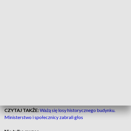
Tego nie ma na co dzień
Poznawać zmysłami
Uczestnicy mogą nie tylko oglądać eksponaty i przestrzenie,
ale też angażować inne zmysły w doświadczanie kultury.
Wyjątkowe smakowe doznania organizują
Rogalowe
Muzeum Poznania, Muzeum Czekolady czy
Muzułmańskie Centrum Kulturalno-Oświatowe.
Zmysł dotyku będzie można wykorzystać, odwiedzając
Uniwersytet Artystyczny w Poznaniu, Ratusz oraz
Muzeum Kultur Świata.
CZYTAJ TAKŻE:
Ważą się losy historycznego budynku.
Ministerstwo i społecznicy zabrali głos