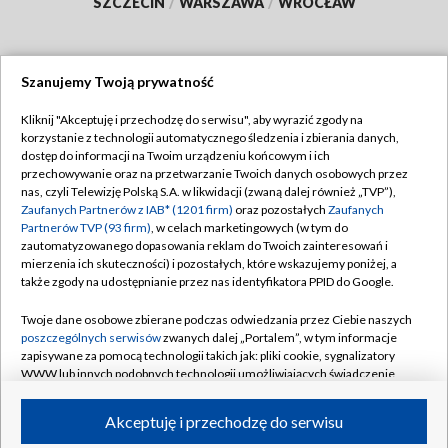
SZCZECIN
/
WARSZAWA
/
WROCŁAW
Szanujemy Twoją prywatność
Dołącz do nas:
Kliknij "Akceptuję i przechodzę do serwisu", aby wyrazić zgody na
korzystanie z technologii automatycznego śledzenia i zbierania danych,
TVP
dostęp do informacji na Twoim urządzeniu końcowym i ich
Abonament TVP
przechowywanie oraz na przetwarzanie Twoich danych osobowych przez
Regulamin TVP
nas, czyli Telewizję Polską S.A. w likwidacji (zwaną dalej również „TVP”),
Emisja w TVP
Polityka prywatności
Zaufanych Partnerów z IAB* (1201 firm)
oraz pozostałych
Zaufanych
Partnerów TVP (93 firm)
, w celach marketingowych (w tym do
Centrum informacji TVP
Moje zgody
zautomatyzowanego dopasowania reklam do Twoich zainteresowań i
mierzenia ich skuteczności) i pozostałych, które wskazujemy poniżej, a
Naziemna Telewizja Cyfrowa
Pomoc
także zgody na udostępnianie przez nas identyfikatora PPID do Google.
Sklep TVP
Biuro reklamy
Twoje dane osobowe zbierane podczas odwiedzania przez Ciebie naszych
Rada Programowa
Kontakt
poszczególnych serwisów
zwanych dalej „Portalem”, w tym informacje
zapisywane za pomocą technologii takich jak: pliki cookie, sygnalizatory
System NOS
WWW lub innych podobnych technologii umożliwiających świadczenie
dopasowanych i bezpiecznych usług, personalizację treści oraz reklam,
Informacje o nadawcy
Kanały
udostępnianie funkcji mediów społecznościowych oraz analizowanie
Akceptuję i przechodzę do serwisu
ruchu w Internecie.
Program dla prasy