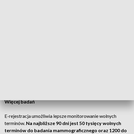
placówek jak nasza, bo koszt takiej wizyty
to jest średnio około 150 złotych, więc
realnie możemy zagospodarować ten czas
dla innego pacjenta
– mówi zastępca dyrektora ds. lecznictwa Szpitala Pomnik
Chrztu Polski w Gnieźnie Mateusz Hen.
Niektóre przychodnie system dopiero wdrażają.
CZYTAJ TAKŻE:
Zaczęło się od zwolnienia ordynatora. Ze
szpitala odchodzą lekarze
Więcej badań
E-rejestracja umożliwia lepsze monitorowanie wolnych
terminów.
Na najbliższe 90 dni jest 50 tysięcy wolnych
terminów do badania mammograficznego oraz 1200 do