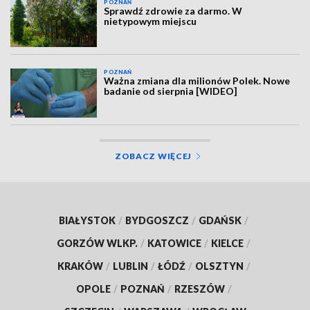
POZNAŃ
Sprawdź zdrowie za darmo. W
nietypowym miejscu
POZNAŃ
Ważna zmiana dla milionów Polek. Nowe
badanie od sierpnia [WIDEO]
ZOBACZ WIĘCEJ
BIAŁYSTOK
/
BYDGOSZCZ
/
GDAŃSK
/
GORZÓW WLKP.
/
KATOWICE
/
KIELCE
/
KRAKÓW
/
LUBLIN
/
ŁÓDŹ
/
OLSZTYN
/
OPOLE
/
POZNAŃ
/
RZESZÓW
/