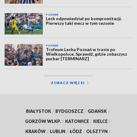
POZNAŃ
Lech odpowiedział po kompromitacji.
Pierwszy taki mecz w tym sezonie
POZNAŃ
Trofeum Lecha Poznań w trasie po
Wielkopolsce. Sprawdź, gdzie zobaczysz
puchar [TERMINARZ]
ZOBACZ WIĘCEJ
BIAŁYSTOK
/
BYDGOSZCZ
/
GDAŃSK
/
GORZÓW WLKP.
/
KATOWICE
/
KIELCE
/
KRAKÓW
/
LUBLIN
/
ŁÓDŹ
/
OLSZTYN
/