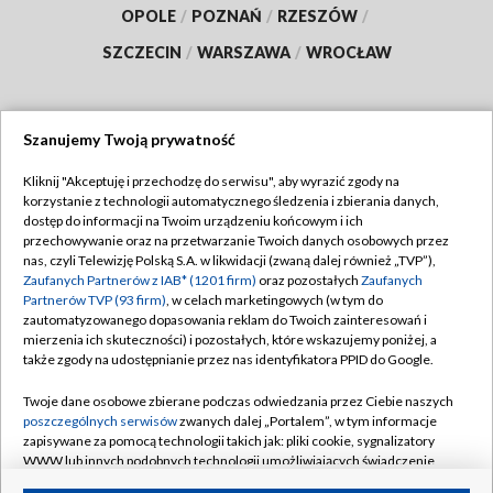
OPOLE
/
POZNAŃ
/
RZESZÓW
/
SZCZECIN
/
WARSZAWA
/
WROCŁAW
Szanujemy Twoją prywatność
Dołącz do nas:
Kliknij "Akceptuję i przechodzę do serwisu", aby wyrazić zgody na
korzystanie z technologii automatycznego śledzenia i zbierania danych,
TVP
dostęp do informacji na Twoim urządzeniu końcowym i ich
Abonament TVP
przechowywanie oraz na przetwarzanie Twoich danych osobowych przez
Regulamin TVP
nas, czyli Telewizję Polską S.A. w likwidacji (zwaną dalej również „TVP”),
Emisja w TVP
Polityka prywatności
Zaufanych Partnerów z IAB* (1201 firm)
oraz pozostałych
Zaufanych
Partnerów TVP (93 firm)
, w celach marketingowych (w tym do
Centrum informacji TVP
Moje zgody
zautomatyzowanego dopasowania reklam do Twoich zainteresowań i
mierzenia ich skuteczności) i pozostałych, które wskazujemy poniżej, a
Naziemna Telewizja Cyfrowa
Pomoc
także zgody na udostępnianie przez nas identyfikatora PPID do Google.
Sklep TVP
Biuro reklamy
Twoje dane osobowe zbierane podczas odwiedzania przez Ciebie naszych
Rada Programowa
Kontakt
poszczególnych serwisów
zwanych dalej „Portalem”, w tym informacje
zapisywane za pomocą technologii takich jak: pliki cookie, sygnalizatory
System NOS
WWW lub innych podobnych technologii umożliwiających świadczenie
dopasowanych i bezpiecznych usług, personalizację treści oraz reklam,
Informacje o nadawcy
Kanały