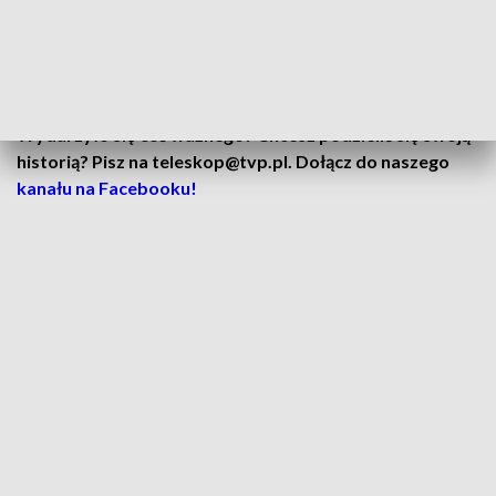
Lech, Bayern, Barcelona. Gdzie teraz zagra Lewandowski?
Na to czekali kibice Lecha Poznań. Gholizadeh: To jeszcze
nie koniec
Wydarzyło się coś ważnego? Chcesz podzielić się swoją
historią? Pisz na teleskop@tvp.pl. Dołącz do naszego
kanału na Facebooku!