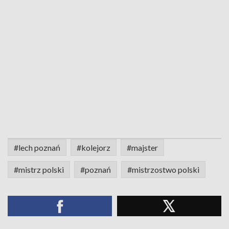
#lech poznań
#kolejorz
#majster
#mistrz polski
#poznań
#mistrzostwo polski