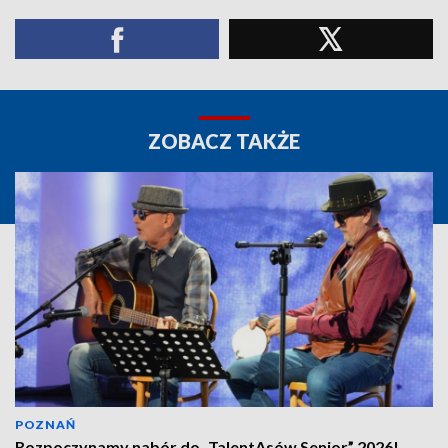
ZOBACZ TAKŻE
POZNAŃ
Rozpoczynamy nabór do „TalentAsów Senior” 2026!