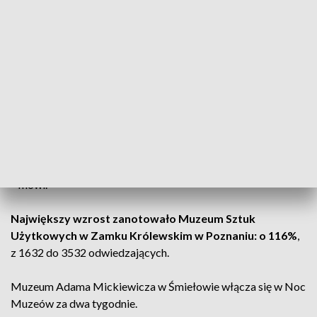
Tegoroczna Noc Muzeów należy do bardzo
udanych. W nocy z soboty na niedzielę
oddziały MNP uczestniczące w akcji
odwiedziło 21 644 osoby – wszystkie
nasze muzea przyjęły więcej gości niż rok
wcześniej
– mówi.
Największy wzrost zanotowało Muzeum Sztuk
Użytkowych w Zamku Królewskim w Poznaniu: o 116%
,
z 1632 do 3532 odwiedzających.
Muzeum Adama Mickiewicza w Śmiełowie włącza się w Noc
Muzeów za dwa tygodnie.