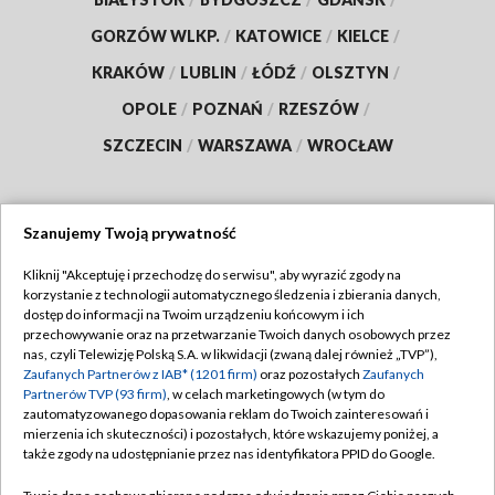
GORZÓW WLKP.
/
KATOWICE
/
KIELCE
/
KRAKÓW
/
LUBLIN
/
ŁÓDŹ
/
OLSZTYN
/
OPOLE
/
POZNAŃ
/
RZESZÓW
/
SZCZECIN
/
WARSZAWA
/
WROCŁAW
Szanujemy Twoją prywatność
Dołącz do nas:
Kliknij "Akceptuję i przechodzę do serwisu", aby wyrazić zgody na
korzystanie z technologii automatycznego śledzenia i zbierania danych,
TVP
dostęp do informacji na Twoim urządzeniu końcowym i ich
Abonament TVP
przechowywanie oraz na przetwarzanie Twoich danych osobowych przez
Regulamin TVP
nas, czyli Telewizję Polską S.A. w likwidacji (zwaną dalej również „TVP”),
Emisja w TVP
Polityka prywatności
Zaufanych Partnerów z IAB* (1201 firm)
oraz pozostałych
Zaufanych
Partnerów TVP (93 firm)
, w celach marketingowych (w tym do
Centrum informacji TVP
Moje zgody
zautomatyzowanego dopasowania reklam do Twoich zainteresowań i
mierzenia ich skuteczności) i pozostałych, które wskazujemy poniżej, a
Naziemna Telewizja Cyfrowa
Pomoc
także zgody na udostępnianie przez nas identyfikatora PPID do Google.
Sklep TVP
Biuro reklamy