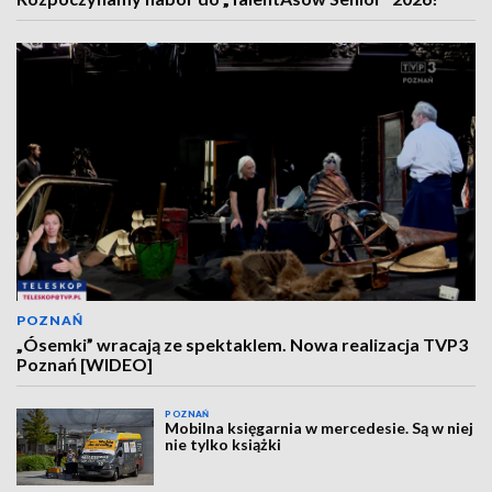
POZNAŃ
„Ósemki” wracają ze spektaklem. Nowa realizacja TVP3
Poznań [WIDEO]
POZNAŃ
Mobilna księgarnia w mercedesie. Są w niej
nie tylko książki