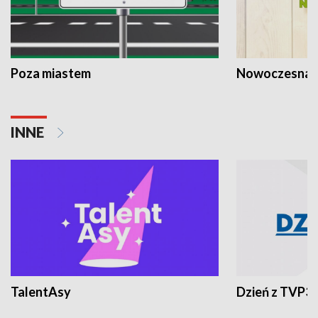
Poza miastem
Nowoczesna 
INNE
TalentAsy
Dzień z TVP3