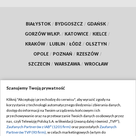
BIAŁYSTOK
/
BYDGOSZCZ
/
GDAŃSK
/
GORZÓW WLKP.
/
KATOWICE
/
KIELCE
/
KRAKÓW
/
LUBLIN
/
ŁÓDŹ
/
OLSZTYN
/
OPOLE
/
POZNAŃ
/
RZESZÓW
/
SZCZECIN
/
WARSZAWA
/
WROCŁAW
Szanujemy Twoją prywatność
Dołącz do nas:
Kliknij "Akceptuję i przechodzę do serwisu", aby wyrazić zgody na
korzystanie z technologii automatycznego śledzenia i zbierania danych,
TVP
dostęp do informacji na Twoim urządzeniu końcowym i ich
Abonament TVP
przechowywanie oraz na przetwarzanie Twoich danych osobowych przez
Regulamin TVP
nas, czyli Telewizję Polską S.A. w likwidacji (zwaną dalej również „TVP”),
Emisja w TVP
Zaufanych Partnerów z IAB* (1201 firm)
oraz pozostałych
Zaufanych
Polityka prywatności
Partnerów TVP (93 firm)
, w celach marketingowych (w tym do
Centrum informacji TVP