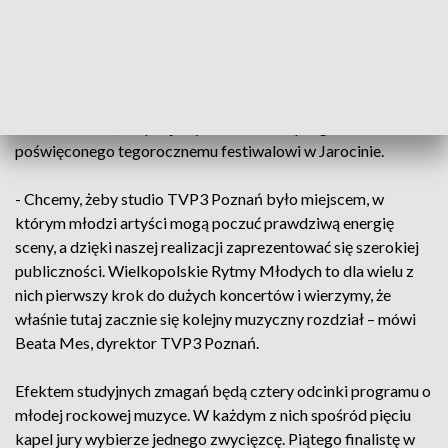
Dwadzieścia młodych zespołów zaprezentuje swoje
autorskie utwory przed kamerami oraz jury w składzie:
Tomek Jankowski, Sebastian Pluta, Oliwia Kopcik,
WaluśKraksaKryzys i Renata Przemyk. Ich występy zostaną
pokazane na antenie TVP3 Poznań w czerwcu (5, 12, 19 i 26
czerwca 2026), w specjalnych odcinkach programu
poświęconego tegorocznemu festiwalowi w Jarocinie.
- Chcemy, żeby studio TVP3 Poznań było miejscem, w
którym młodzi artyści mogą poczuć prawdziwą energię
sceny, a dzięki naszej realizacji zaprezentować się szerokiej
publiczności. Wielkopolskie Rytmy Młodych to dla wielu z
nich pierwszy krok do dużych koncertów i wierzymy, że
właśnie tutaj zacznie się kolejny muzyczny rozdział – mówi
Beata Mes, dyrektor TVP3 Poznań.
Efektem studyjnych zmagań będą cztery odcinki programu o
młodej rockowej muzyce. W każdym z nich spośród pięciu
kapel jury wybierze jednego zwycięzcę. Piątego finalistę w