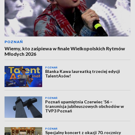
POZNAŃ
Wiemy, kto zaśpiewa w finale Wielkopolskich Rytmów
Młodych 2026
POZNAŃ
Blanka Kawa laureatką trzeciej edycji
TalentAsów!
POZNAŃ
Poznań upamiętnia Czerwiec ’56 –
transmisja jubileuszowych obchodów w
TVP3 Poznań
POZNAŃ
Specjalny koncert z okazji 70. rocznicy