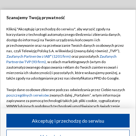
Szanujemy Twoją prywatność
Dołącz do nas:
Kliknij "Akceptuję i przechodzę do serwisu", aby wyrazić zgody na
korzystanie z technologii automatycznego śledzenia i zbierania danych,
TVP
dostęp do informacji na Twoim urządzeniu końcowym i ich
Abonament TVP
przechowywanie oraz na przetwarzanie Twoich danych osobowych przez
Regulamin TVP
nas, czyli Telewizję Polską S.A. w likwidacji (zwaną dalej również „TVP”),
Emisja w TVP
Polityka prywatności
Zaufanych Partnerów z IAB* (1201 firm)
oraz pozostałych
Zaufanych
Partnerów TVP (93 firm)
, w celach marketingowych (w tym do
Centrum informacji TVP
Moje zgody
zautomatyzowanego dopasowania reklam do Twoich zainteresowań i
mierzenia ich skuteczności) i pozostałych, które wskazujemy poniżej, a
Naziemna Telewizja Cyfrowa
Pomoc
także zgody na udostępnianie przez nas identyfikatora PPID do Google.
Sklep TVP
Biuro reklamy
Twoje dane osobowe zbierane podczas odwiedzania przez Ciebie naszych
Rada Programowa
Kontakt
poszczególnych serwisów
zwanych dalej „Portalem”, w tym informacje
zapisywane za pomocą technologii takich jak: pliki cookie, sygnalizatory
System NOS
WWW lub innych podobnych technologii umożliwiających świadczenie
dopasowanych i bezpiecznych usług, personalizację treści oraz reklam,
Informacje o nadawcy
Kanały
udostępnianie funkcji mediów społecznościowych oraz analizowanie
Akceptuję i przechodzę do serwisu
ruchu w Internecie.
Program dla prasy
©2026 Telewizja Polska S.A. w likwidacji
Biuro Reklamy
Twoje dane osobowe zbierane podczas odwiedzania przez Ciebie