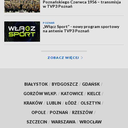
Poznańskiego Czerwca 1956 – transmisja
w TVP3 Poznań
POZNAŃ
„Włącz Sport” - nowy program sportowy
na antenie TVP3 Poznań
ZOBACZ WIĘCEJ
BIAŁYSTOK
/
BYDGOSZCZ
/
GDAŃSK
/
GORZÓW WLKP.
/
KATOWICE
/
KIELCE
/
KRAKÓW
/
LUBLIN
/
ŁÓDŹ
/
OLSZTYN
/
OPOLE
/
POZNAŃ
/
RZESZÓW
/
SZCZECIN
/
WARSZAWA
/
WROCŁAW