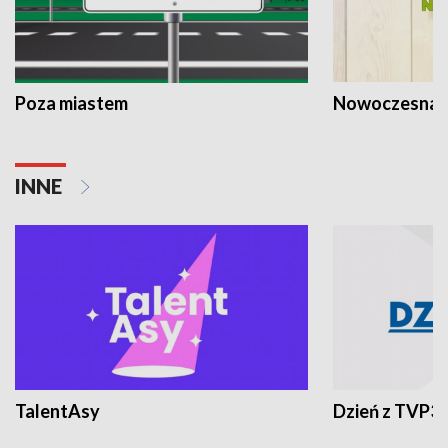
Poza miastem
Nowoczesna 
INNE
TalentAsy
Dzień z TVP3