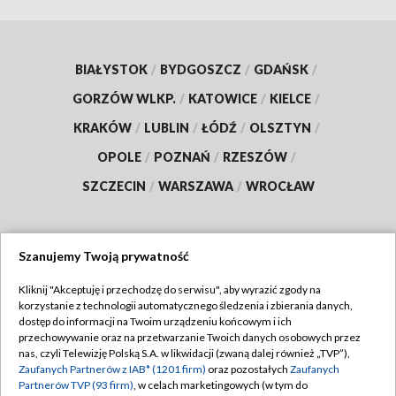
BIAŁYSTOK
/
BYDGOSZCZ
/
GDAŃSK
/
GORZÓW WLKP.
/
KATOWICE
/
KIELCE
/
KRAKÓW
/
LUBLIN
/
ŁÓDŹ
/
OLSZTYN
/
OPOLE
/
POZNAŃ
/
RZESZÓW
/
SZCZECIN
/
WARSZAWA
/
WROCŁAW
Szanujemy Twoją prywatność
Dołącz do nas:
Kliknij "Akceptuję i przechodzę do serwisu", aby wyrazić zgody na
korzystanie z technologii automatycznego śledzenia i zbierania danych,
TVP
dostęp do informacji na Twoim urządzeniu końcowym i ich
Abonament TVP
przechowywanie oraz na przetwarzanie Twoich danych osobowych przez
Regulamin TVP
nas, czyli Telewizję Polską S.A. w likwidacji (zwaną dalej również „TVP”),
Emisja w TVP
Zaufanych Partnerów z IAB* (1201 firm)
oraz pozostałych
Zaufanych
Polityka prywatności
Partnerów TVP (93 firm)
, w celach marketingowych (w tym do
Centrum informacji TVP