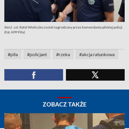
Sierż. szt. Rafał Wieliczko został nagrodzony przez komendanta pilskiej policji
(fot. KPP Piła)
#piła
#policjant
#rzeka
#akcja ratunkowa
ZOBACZ TAKŻE