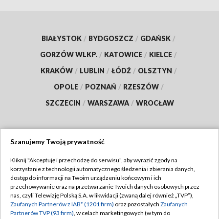
BIAŁYSTOK
/
BYDGOSZCZ
/
GDAŃSK
/
GORZÓW WLKP.
/
KATOWICE
/
KIELCE
/
KRAKÓW
/
LUBLIN
/
ŁÓDŹ
/
OLSZTYN
/
OPOLE
/
POZNAŃ
/
RZESZÓW
/
SZCZECIN
/
WARSZAWA
/
WROCŁAW
Szanujemy Twoją prywatność
Dołącz do nas:
Kliknij "Akceptuję i przechodzę do serwisu", aby wyrazić zgody na
korzystanie z technologii automatycznego śledzenia i zbierania danych,
TVP
dostęp do informacji na Twoim urządzeniu końcowym i ich
Abonament TVP
przechowywanie oraz na przetwarzanie Twoich danych osobowych przez
Regulamin TVP
nas, czyli Telewizję Polską S.A. w likwidacji (zwaną dalej również „TVP”),
Emisja w TVP
Zaufanych Partnerów z IAB* (1201 firm)
oraz pozostałych
Zaufanych
Polityka prywatności
Partnerów TVP (93 firm)
, w celach marketingowych (w tym do
Centrum informacji TVP