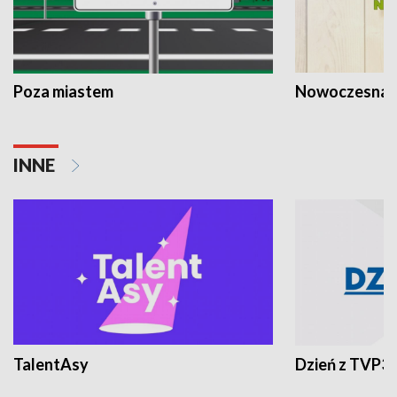
Poza miastem
Nowoczesna 
INNE
TalentAsy
Dzień z TVP3