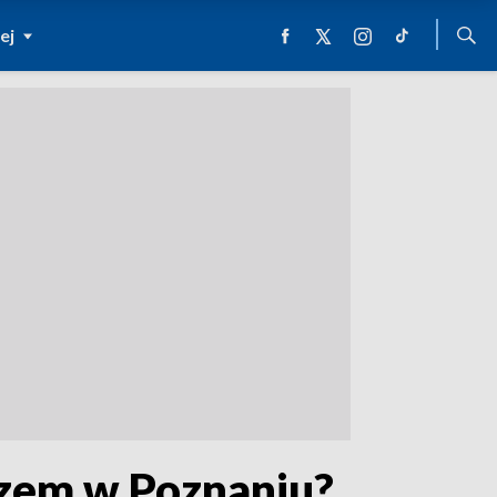
ej
czem w Poznaniu?