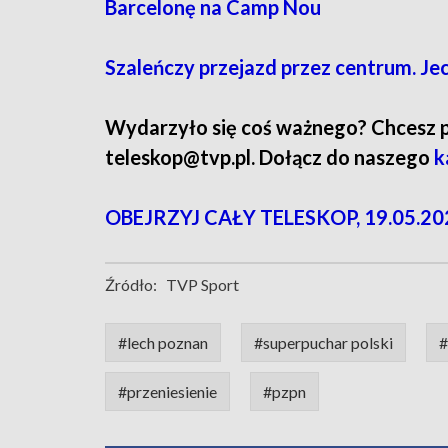
Barcelonę na Camp Nou
Szaleńczy przejazd przez centrum. Je
Wydarzyło się coś ważnego? Chcesz pod
teleskop@tvp.pl. Dołącz do naszego
k
OBEJRZYJ CAŁY TELESKOP, 19.05.20
Źródło:
TVP Sport
#lech poznan
#superpuchar polski
#
#przeniesienie
#pzpn