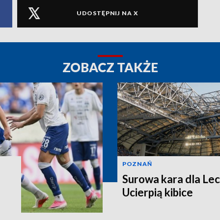
UDOSTĘPNIJ NA X
ZOBACZ TAKŻE
POZNAŃ
Surowa kara dla Le
Ucierpią kibice