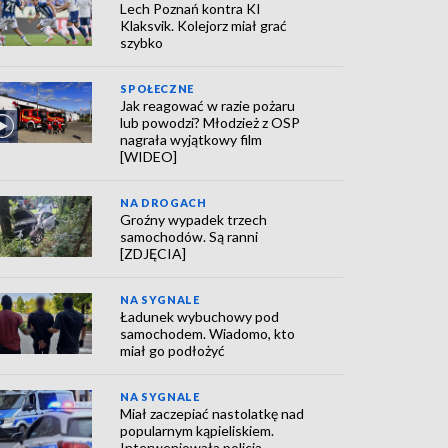
Lech Poznań kontra KI
Klaksvik. Kolejorz miał grać
szybko
SPOŁECZNE
Jak reagować w razie pożaru
lub powodzi? Młodzież z OSP
nagrała wyjątkowy film
[WIDEO]
NA DROGACH
Groźny wypadek trzech
samochodów. Są ranni
[ZDJĘCIA]
NA SYGNALE
Ładunek wybuchowy pod
samochodem. Wiadomo, kto
miał go podłożyć
NA SYGNALE
Miał zaczepiać nastolatkę nad
popularnym kąpieliskiem.
Interweniowała policja