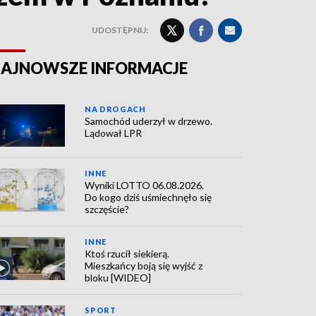
UDOSTĘPNIJ:
AJNOWSZE INFORMACJE
NA DROGACH
Samochód uderzył w drzewo.
Lądował LPR
INNE
Wyniki LOTTO 06.08.2026.
Do kogo dziś uśmiechnęło się
szczęście?
INNE
Ktoś rzucił siekierą.
Mieszkańcy boją się wyjść z
bloku [WIDEO]
SPORT