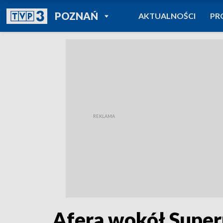
POWRÓT DO
POZNAŃ
AKTUALNOŚCI
PR
TVP REGIONY
Afera wokół Super