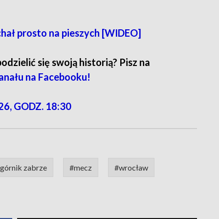
chał prosto na pieszych [WIDEO]
zielić się swoją historią? Pisz na
anału na Facebooku!
26, GODZ. 18:30
górnik zabrze
#mecz
#wrocław