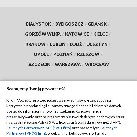
BIAŁYSTOK
/
BYDGOSZCZ
/
GDAŃSK
/
GORZÓW WLKP.
/
KATOWICE
/
KIELCE
/
KRAKÓW
/
LUBLIN
/
ŁÓDŹ
/
OLSZTYN
/
OPOLE
/
POZNAŃ
/
RZESZÓW
/
SZCZECIN
/
WARSZAWA
/
WROCŁAW
Szanujemy Twoją prywatność
Dołącz do nas:
Kliknij "Akceptuję i przechodzę do serwisu", aby wyrazić zgody na
korzystanie z technologii automatycznego śledzenia i zbierania danych,
TVP
dostęp do informacji na Twoim urządzeniu końcowym i ich
Abonament TVP
przechowywanie oraz na przetwarzanie Twoich danych osobowych przez
Regulamin TVP
nas, czyli Telewizję Polską S.A. w likwidacji (zwaną dalej również „TVP”),
Emisja w TVP
Zaufanych Partnerów z IAB* (1201 firm)
oraz pozostałych
Zaufanych
Polityka prywatności
Partnerów TVP (93 firm)
, w celach marketingowych (w tym do
Centrum informacji TVP