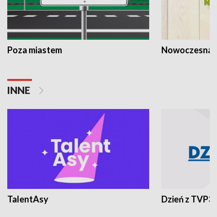
Poza miastem
Nowoczesna 
INNE
TalentAsy
Dzień z TVP3