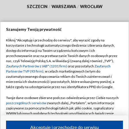
SZCZECIN
/
WARSZAWA
/
WROCŁAW
Szanujemy Twoją prywatność
Dołącz do nas:
Kliknij "Akceptuję i przechodzę do serwisu", aby wyrazić zgody na
korzystanie z technologii automatycznego śledzenia i zbierania danych,
TVP
dostęp do informacji na Twoim urządzeniu końcowym i ich
Abonament TVP
przechowywanie oraz na przetwarzanie Twoich danych osobowych przez
Regulamin TVP
nas, czyli Telewizję Polską S.A. w likwidacji (zwaną dalej również „TVP”),
Emisja w TVP
Polityka prywatności
Zaufanych Partnerów z IAB* (1201 firm)
oraz pozostałych
Zaufanych
Partnerów TVP (93 firm)
, w celach marketingowych (w tym do
Centrum informacji TVP
Moje zgody
zautomatyzowanego dopasowania reklam do Twoich zainteresowań i
mierzenia ich skuteczności) i pozostałych, które wskazujemy poniżej, a
Naziemna Telewizja Cyfrowa
Pomoc
także zgody na udostępnianie przez nas identyfikatora PPID do Google.
Sklep TVP
Biuro reklamy
Twoje dane osobowe zbierane podczas odwiedzania przez Ciebie naszych
Rada Programowa
Kontakt
poszczególnych serwisów
zwanych dalej „Portalem”, w tym informacje
zapisywane za pomocą technologii takich jak: pliki cookie, sygnalizatory
System NOS
WWW lub innych podobnych technologii umożliwiających świadczenie
dopasowanych i bezpiecznych usług, personalizację treści oraz reklam,
Informacje o nadawcy
Kanały
udostępnianie funkcji mediów społecznościowych oraz analizowanie
Akceptuję i przechodzę do serwisu
ruchu w Internecie.