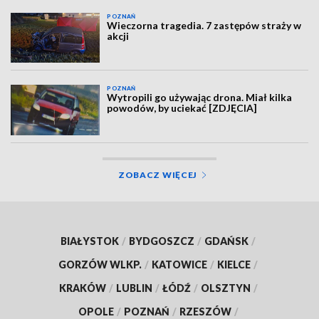
POZNAŃ
Wieczorna tragedia. 7 zastępów straży w
akcji
POZNAŃ
Wytropili go używając drona. Miał kilka
powodów, by uciekać [ZDJĘCIA]
ZOBACZ WIĘCEJ
BIAŁYSTOK
/
BYDGOSZCZ
/
GDAŃSK
/
GORZÓW WLKP.
/
KATOWICE
/
KIELCE
/
KRAKÓW
/
LUBLIN
/
ŁÓDŹ
/
OLSZTYN
/
OPOLE
/
POZNAŃ
/
RZESZÓW
/