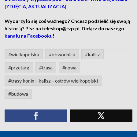
[ZDJĘCIA, AKTUALIZACJA]
Wydarzyło się coś ważnego? Chcesz podzielić się swoją
historią? Pisz na teleskop@tvp.pl. Dołącz do naszego
kanału na Facebooku!
#wielkopolska
#obwodnica
#kalisz
#przetarg
#trasa
#nowa
#trasy konin – kalisz – ostrów wielkopolski
#budowa