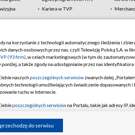
wizyjna
Kariera w TVP
Merchandi
Polityka prywatności
Moje zgody
Pomoc
Biuro re
ody na korzystanie z technologii automatycznego śledzenia i zbie
 danych osobowych przez nas, czyli Telewizję Polską S.A. w likw
VP (93 firm)
, w celach marketingowych (w tym do zautomatyzow
 poniżej, a także zgody na udostępnianie przez nas identyfikator
Ciebie naszych
poszczególnych serwisów
zwanych dalej „Portalem
obnych technologii umożliwiających świadczenie dopasowanych i be
zowanie ruchu w Internecie.
Ciebie
poszczególnych serwisów
na Portalu, takie jak adresy IP, 
sach Portalu czy historia odwiedzin będą przetwarzane przez TV
ji: przechowywania informacji na urządzeniu lub dostęp do nich,
©2026 Telewizja Polska S.A. w likwidacji
 przechodzę do serwisu
enia profilu spersonalizowanych treści, wyboru spersonalizowany
inii odbiorców, opracowywania i ulepszania produktów, zapewnie