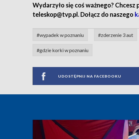
Wydarzyło się coś ważnego? Chcesz pod
teleskop@tvp.pl. Dołącz do naszego
k
#wypadek w poznaniu
#zderzenie 3 aut
#gdzie korki w poznaniu
UDOSTĘPNIJ NA FACEBOOKU