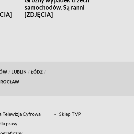
Groźny wypadek trzech
samochodów. Są ranni
CIA]
[ZDJĘCIA]
KÓW
/
LUBLIN
/
ŁÓDŹ
/
ROCŁAW
 Telewizja Cyfrowa
Sklep TVP
la prasy
tograficzny