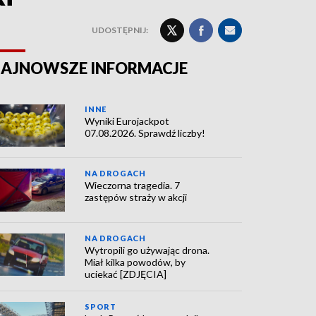
UDOSTĘPNIJ:
AJNOWSZE INFORMACJE
INNE
Wyniki Eurojackpot
07.08.2026. Sprawdź liczby!
NA DROGACH
Wieczorna tragedia. 7
zastępów straży w akcji
NA DROGACH
Wytropili go używając drona.
Miał kilka powodów, by
uciekać [ZDJĘCIA]
SPORT