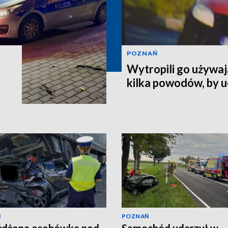
POZNAŃ
Wytropili go używaj
kilka powodów, by 
Ń
POZNAŃ