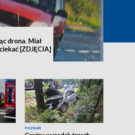
ąc drona. Miał
uciekać [ZDJĘCIA]
POZNAŃ