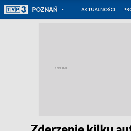
POWRÓT DO
POZNAŃ
AKTUALNOŚCI
PR
TVP REGIONY
Zderzenie kilku aut