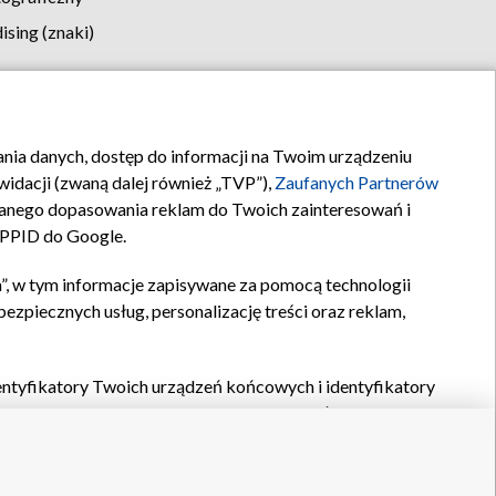
sing (znaki)
klamy
Kontakt
rania danych, dostęp do informacji na Twoim urządzeniu
idacji (zwaną dalej również „TVP”),
Zaufanych Partnerów
anego dopasowania reklam do Twoich zainteresowań i
a PPID do Google.
”, w tym informacje zapisywane za pomocą technologii
zpiecznych usług, personalizację treści oraz reklam,
identyfikatory Twoich urządzeń końcowych i identyfikatory
P,
Zaufanych Partnerów z IAB
oraz pozostałych
Zaufanych
 wyboru podstawowych reklam, wyboru spersonalizowanych
ch treści, pomiaru wydajności reklam, pomiaru wydajności
nia bezpieczeństwa, zapobiegania oszustwom i usuwania