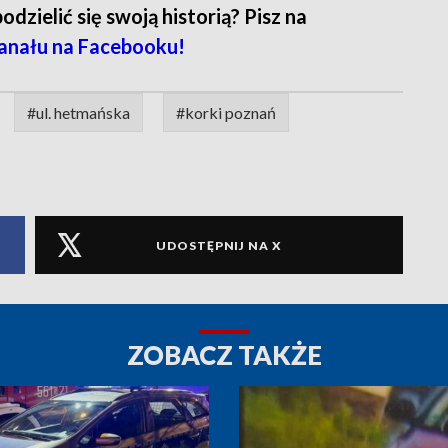
zielić się swoją historią? Pisz na
anału na Facebooku!
#ul. hetmańska
#korki poznań
UDOSTĘPNIJ NA X
ZOBACZ TAKŻE