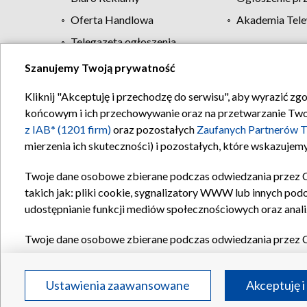
Oferta Handlowa
Akademia Tele
Telegazeta ogłoszenia
Szanujemy Twoją prywatność
Regulamin TVP
Kliknij "Akceptuję i przechodzę do serwisu", aby wyrazić zg
końcowym i ich przechowywanie oraz na przetwarzanie Twoich
z IAB* (1201 firm)
oraz pozostałych
Zaufanych Partnerów T
mierzenia ich skuteczności) i pozostałych, które wskazujemy
Twoje dane osobowe zbierane podczas odwiedzania przez 
takich jak: pliki cookie, sygnalizatory WWW lub innych pod
udostępnianie funkcji mediów społecznościowych oraz anali
Twoje dane osobowe zbierane podczas odwiedzania przez 
plików cookie, informacje o Twoich wyszukiwaniach w serwi
Partnerów TVP
dla realizacji następujących celów i funkc
Ustawienia zaawansowane
Akceptuję i
reklam, tworzenia profilu spersonalizowanych reklam, tworz
treści, stosowania badań rynkowych w celu generowania op