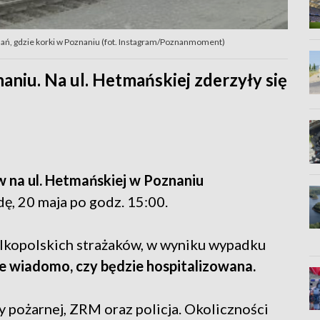
nań, gdzie korki w Poznaniu (fot. Instagram/Poznanmoment)
niu. Na ul. Hetmańskiej zderzyły się
na ul. Hetmańskiej w Poznaniu
dę, 20 maja po godz. 15:00.
elkopolskich strażaków, w wyniku wypadku
ie wiadomo, czy będzie hospitalizowana.
ży pożarnej, ZRM oraz policja. Okoliczności