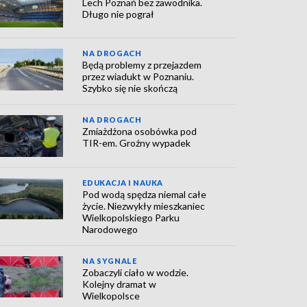
Lech Poznań bez zawodnika.
Długo nie pograł
NA DROGACH
Będą problemy z przejazdem
przez wiadukt w Poznaniu.
Szybko się nie skończą
NA DROGACH
Zmiażdżona osobówka pod
TIR-em. Groźny wypadek
EDUKACJA I NAUKA
Pod wodą spędza niemal całe
życie. Niezwykły mieszkaniec
Wielkopolskiego Parku
Narodowego
NA SYGNALE
Zobaczyli ciało w wodzie.
Kolejny dramat w
Wielkopolsce