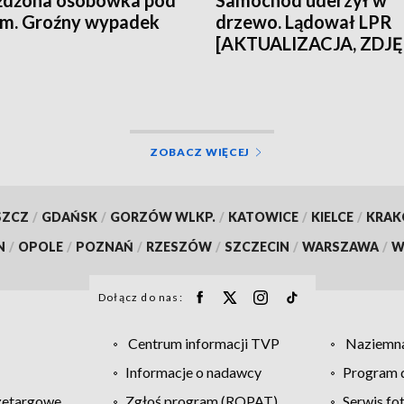
żdżona osobówka pod
Samochód uderzył w
em. Groźny wypadek
drzewo. Lądował LPR
[AKTUALIZACJA, ZDJĘ
ZOBACZ WIĘCEJ
SZCZ
/
GDAŃSK
/
GORZÓW WLKP.
/
KATOWICE
/
KIELCE
/
KRA
N
/
OPOLE
/
POZNAŃ
/
RZESZÓW
/
SZCZECIN
/
WARSZAWA
/
W
Dołącz do nas:
Centrum informacji TVP
Naziemna
Informacje o nadawcy
Program d
zetargowe
Zgłoś program (ROPAT)
Serwis fo