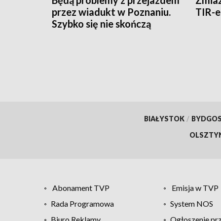
Będą problemy z przejazdem
Zmia
przez wiadukt w Poznaniu.
TIR-
Szybko się nie skończą
BIAŁYSTOK
/
BYDGO
OLSZTY
Abonament TVP
Emisja w TVP
Rada Programowa
System NOS
Biuro Reklamy
Ogłoszenie pr