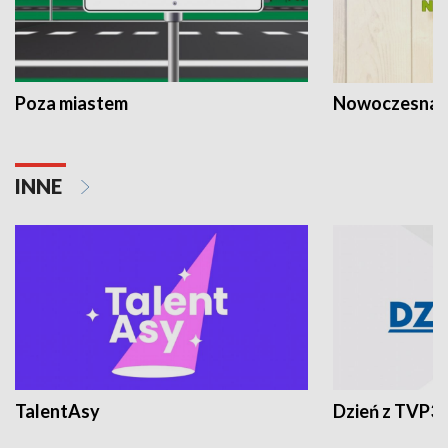
Poza miastem
Nowoczesna 
INNE
TalentAsy
Dzień z TVP3