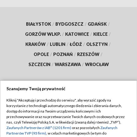
BIAŁYSTOK
/
BYDGOSZCZ
/
GDAŃSK
/
GORZÓW WLKP.
/
KATOWICE
/
KIELCE
/
KRAKÓW
/
LUBLIN
/
ŁÓDŹ
/
OLSZTYN
/
OPOLE
/
POZNAŃ
/
RZESZÓW
/
SZCZECIN
/
WARSZAWA
/
WROCŁAW
Szanujemy Twoją prywatność
Dołącz do nas:
Kliknij "Akceptuję i przechodzę do serwisu", aby wyrazić zgody na
korzystanie z technologii automatycznego śledzenia i zbierania danych,
TVP
dostęp do informacji na Twoim urządzeniu końcowym i ich
Abonament TVP
przechowywanie oraz na przetwarzanie Twoich danych osobowych przez
Regulamin TVP
nas, czyli Telewizję Polską S.A. w likwidacji (zwaną dalej również „TVP”),
Emisja w TVP
Zaufanych Partnerów z IAB* (1201 firm)
oraz pozostałych
Zaufanych
Polityka prywatności
Partnerów TVP (93 firm)
, w celach marketingowych (w tym do
Centrum informacji TVP