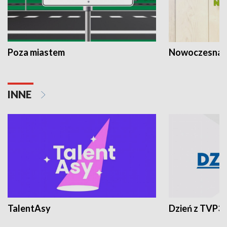
Poza miastem
Nowoczesna 
INNE
TalentAsy
Dzień z TVP3