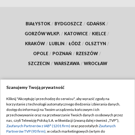
BIAŁYSTOK
/
BYDGOSZCZ
/
GDAŃSK
/
GORZÓW WLKP.
/
KATOWICE
/
KIELCE
/
KRAKÓW
/
LUBLIN
/
ŁÓDŹ
/
OLSZTYN
/
OPOLE
/
POZNAŃ
/
RZESZÓW
/
SZCZECIN
/
WARSZAWA
/
WROCŁAW
Szanujemy Twoją prywatność
Dołącz do nas:
Kliknij "Akceptuję i przechodzę do serwisu", aby wyrazić zgody na
korzystanie z technologii automatycznego śledzenia i zbierania danych,
TVP
dostęp do informacji na Twoim urządzeniu końcowym i ich
Abonament TVP
przechowywanie oraz na przetwarzanie Twoich danych osobowych przez
Regulamin TVP
nas, czyli Telewizję Polską S.A. w likwidacji (zwaną dalej również „TVP”),
Emisja w TVP
Zaufanych Partnerów z IAB* (1201 firm)
oraz pozostałych
Zaufanych
Polityka prywatności
Partnerów TVP (93 firm)
, w celach marketingowych (w tym do
Centrum informacji TVP