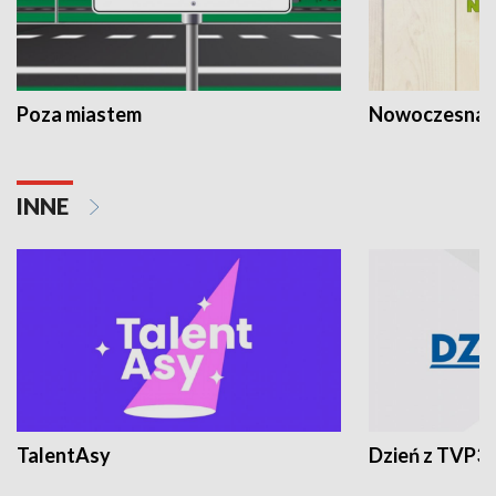
Poza miastem
Nowoczesna 
INNE
TalentAsy
Dzień z TVP3