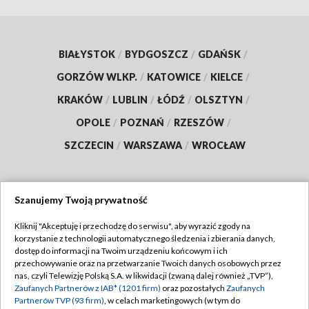
BIAŁYSTOK
/
BYDGOSZCZ
/
GDAŃSK
/
GORZÓW WLKP.
/
KATOWICE
/
KIELCE
/
KRAKÓW
/
LUBLIN
/
ŁÓDŹ
/
OLSZTYN
/
OPOLE
/
POZNAŃ
/
RZESZÓW
/
SZCZECIN
/
WARSZAWA
/
WROCŁAW
Szanujemy Twoją prywatność
Dołącz do nas:
Kliknij "Akceptuję i przechodzę do serwisu", aby wyrazić zgody na
korzystanie z technologii automatycznego śledzenia i zbierania danych,
TVP
dostęp do informacji na Twoim urządzeniu końcowym i ich
Abonament TVP
przechowywanie oraz na przetwarzanie Twoich danych osobowych przez
Regulamin TVP
nas, czyli Telewizję Polską S.A. w likwidacji (zwaną dalej również „TVP”),
Emisja w TVP
Zaufanych Partnerów z IAB* (1201 firm)
oraz pozostałych
Zaufanych
Polityka prywatności
Partnerów TVP (93 firm)
, w celach marketingowych (w tym do
Centrum informacji TVP