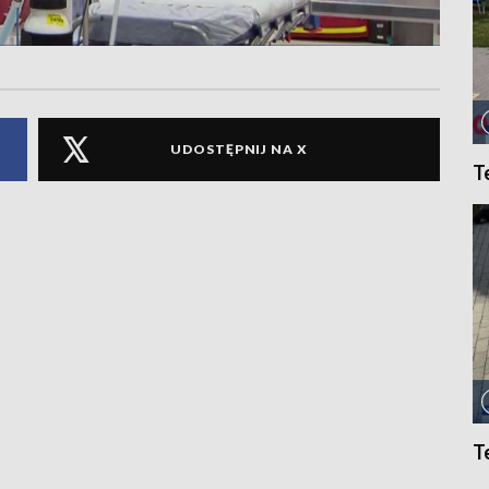
UDOSTĘPNIJ NA X
T
T