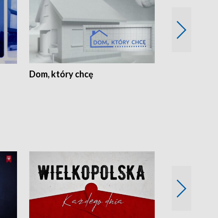
Dom, który chcę
Biznes Wielk