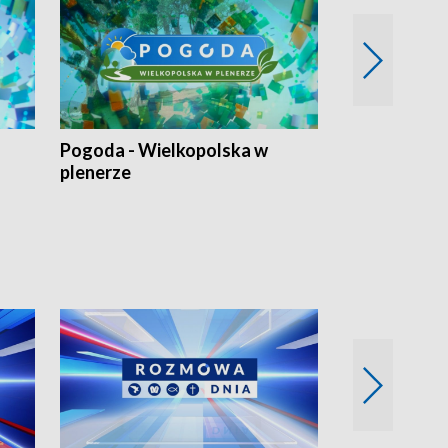
Pogoda - Wielkopolska w
Eko prognoza
plenerze