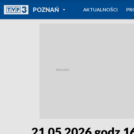
POWRÓT DO
POZNAŃ
AKTUALNOŚCI
PR
TVP REGIONY
21.05.2026 godz.1