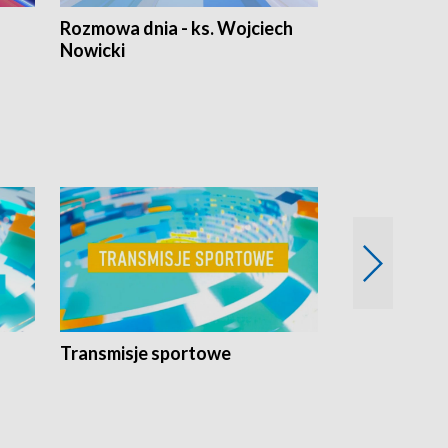
Rozmowa dnia - ks. Wojciech
Euro Fakty
Nowicki
Transmisje sportowe
Reportaże s