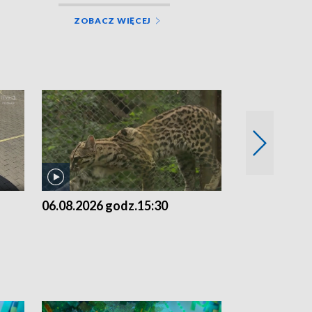
ZOBACZ WIĘCEJ
06.08.2026 godz.15:30
05.08.2026 g