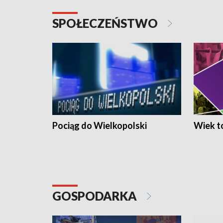
SPOŁECZEŃSTWO
Pociąg do Wielkopolski
Wiek to
GOSPODARKA