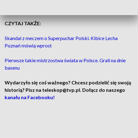
świętował 10. mistrzostwo podczas
fety, która odbędzie się
w sobotę, 23 maja.
CZYTAJ TAKŻE:
Skandal z meczem o Superpuchar Polski. Kibice Lecha
Poznań mówią wprost
Pierwsze takie mistrzostwa świata w Polsce. Grali na dnie
basenu
Wydarzyło się coś ważnego? Chcesz podzielić się swoją
historią? Pisz na teleskop@tvp.pl. Dołącz do naszego
kanału na Facebooku!