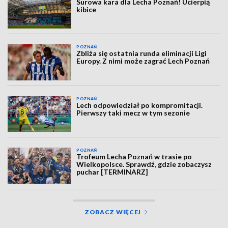
Surowa kara dla Lecha Poznań! Ucierpią
kibice
POZNAŃ
Zbliża się ostatnia runda eliminacji Ligi
Europy. Z nimi może zagrać Lech Poznań
POZNAŃ
Lech odpowiedział po kompromitacji.
Pierwszy taki mecz w tym sezonie
POZNAŃ
Trofeum Lecha Poznań w trasie po
Wielkopolsce. Sprawdź, gdzie zobaczysz
puchar [TERMINARZ]
ZOBACZ WIĘCEJ