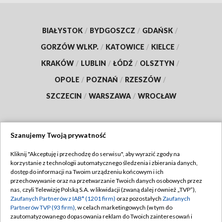
BIAŁYSTOK
/
BYDGOSZCZ
/
GDAŃSK
/
GORZÓW WLKP.
/
KATOWICE
/
KIELCE
/
KRAKÓW
/
LUBLIN
/
ŁÓDŹ
/
OLSZTYN
/
OPOLE
/
POZNAŃ
/
RZESZÓW
/
SZCZECIN
/
WARSZAWA
/
WROCŁAW
Szanujemy Twoją prywatność
Dołącz do nas:
Kliknij "Akceptuję i przechodzę do serwisu", aby wyrazić zgody na
korzystanie z technologii automatycznego śledzenia i zbierania danych,
TVP
dostęp do informacji na Twoim urządzeniu końcowym i ich
Abonament TVP
przechowywanie oraz na przetwarzanie Twoich danych osobowych przez
Regulamin TVP
nas, czyli Telewizję Polską S.A. w likwidacji (zwaną dalej również „TVP”),
Emisja w TVP
Polityka prywatności
Zaufanych Partnerów z IAB* (1201 firm)
oraz pozostałych
Zaufanych
Partnerów TVP (93 firm)
, w celach marketingowych (w tym do
Centrum informacji TVP
Moje zgody
zautomatyzowanego dopasowania reklam do Twoich zainteresowań i