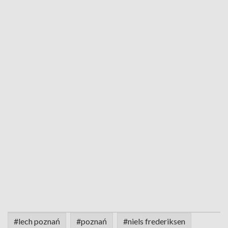
#lech poznań
#poznań
#niels frederiksen