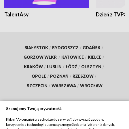
TalentAsy
Dzień z TVP3
BIAŁYSTOK
/
BYDGOSZCZ
/
GDAŃSK
/
GORZÓW WLKP.
/
KATOWICE
/
KIELCE
/
KRAKÓW
/
LUBLIN
/
ŁÓDŹ
/
OLSZTYN
/
OPOLE
/
POZNAŃ
/
RZESZÓW
/
SZCZECIN
/
WARSZAWA
/
WROCŁAW
Szanujemy Twoją prywatność
Dołącz do nas:
Kliknij "Akceptuję i przechodzę do serwisu", aby wyrazić zgody na
korzystanie z technologii automatycznego śledzenia i zbierania danych,
TVP