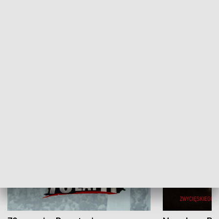
Flesz Targowy
rAZem zmieni
HISTORIA