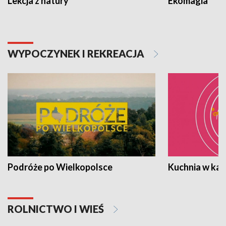
Lekcja z natury
Ekomagia
WYPOCZYNEK I REKREACJA
Podróże po Wielkopolsce
Kuchnia w ka
ROLNICTWO I WIEŚ