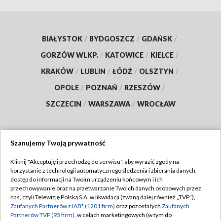
BIAŁYSTOK
/
BYDGOSZCZ
/
GDAŃSK
/
GORZÓW WLKP.
/
KATOWICE
/
KIELCE
/
KRAKÓW
/
LUBLIN
/
ŁÓDŹ
/
OLSZTYN
/
OPOLE
/
POZNAŃ
/
RZESZÓW
/
SZCZECIN
/
WARSZAWA
/
WROCŁAW
Szanujemy Twoją prywatność
Dołącz do nas:
Kliknij "Akceptuję i przechodzę do serwisu", aby wyrazić zgody na
korzystanie z technologii automatycznego śledzenia i zbierania danych,
TVP
dostęp do informacji na Twoim urządzeniu końcowym i ich
Abonament TVP
przechowywanie oraz na przetwarzanie Twoich danych osobowych przez
Regulamin TVP
nas, czyli Telewizję Polską S.A. w likwidacji (zwaną dalej również „TVP”),
Emisja w TVP
Zaufanych Partnerów z IAB* (1201 firm)
oraz pozostałych
Zaufanych
Polityka prywatności
Partnerów TVP (93 firm)
, w celach marketingowych (w tym do
Centrum informacji TVP