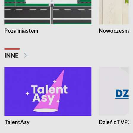
Poza miastem
Nowoczesna 
INNE
TalentAsy
Dzień z TVP3