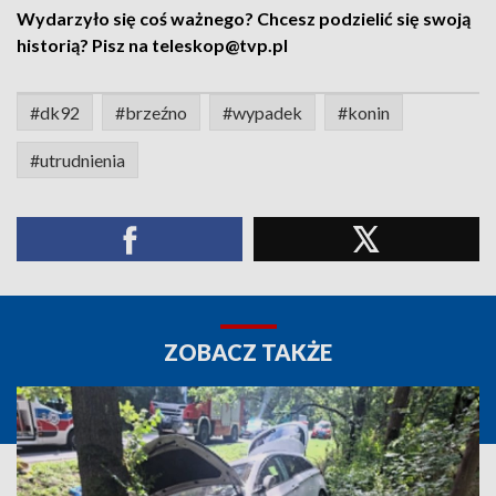
Wydarzyło się coś ważnego? Chcesz podzielić się swoją
historią? Pisz na teleskop@tvp.pl
#dk92
#brzeźno
#wypadek
#konin
#utrudnienia
ZOBACZ TAKŻE