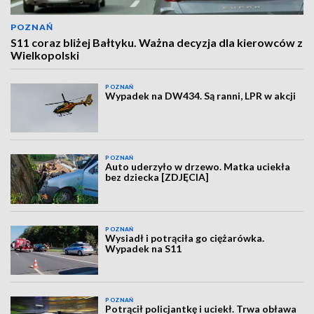
POZNAŃ
S11 coraz bliżej Bałtyku. Ważna decyzja dla kierowców z
Wielkopolski
POZNAŃ
Wypadek na DW434. Są ranni, LPR w akcji
POZNAŃ
Auto uderzyło w drzewo. Matka uciekła
bez dziecka [ZDJĘCIA]
POZNAŃ
Wysiadł i potrąciła go ciężarówka.
Wypadek na S11
POZNAŃ
Potrącił policjantkę i uciekł. Trwa obława