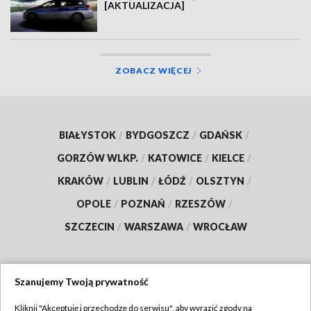
[AKTUALIZACJA]
ZOBACZ WIĘCEJ
BIAŁYSTOK
/
BYDGOSZCZ
/
GDAŃSK
/
GORZÓW WLKP.
/
KATOWICE
/
KIELCE
/
KRAKÓW
/
LUBLIN
/
ŁÓDŹ
/
OLSZTYN
/
OPOLE
/
POZNAŃ
/
RZESZÓW
/
SZCZECIN
/
WARSZAWA
/
WROCŁAW
Szanujemy Twoją prywatność
Dołącz do nas:
Kliknij "Akceptuję i przechodzę do serwisu", aby wyrazić zgody na