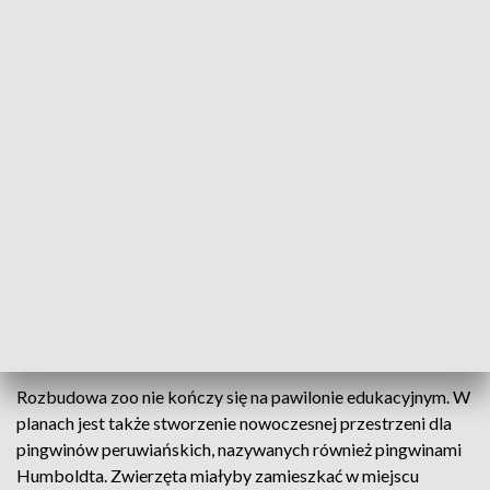
sanitarne. Całość zajmie ponad 200 metrów kwadratowych.
To jednak nie wszystko. Inwestycja obejmuje również
budowę zadaszonego miejsca do ładowania melexa –
elektrycznego pojazdu wykorzystywanego przez
pracowników i obsługę do przemieszczania się po terenie
ogrodu. Powstaną też nowe przyłącza wodne, elektryczne i
kanalizacyjne.
CZYTAJ TEŻ:
Zoo w Poznaniu ma nowych mieszkańców.
Te niezwykłe zwierzęta żyją tylko w jednym miejscu na
świecie
Pingwiny Humboldta w Poznaniu? Zoo ma kolejne plany
Rozbudowa zoo nie kończy się na pawilonie edukacyjnym. W
planach jest także stworzenie nowoczesnej przestrzeni dla
pingwinów peruwiańskich, nazywanych również pingwinami
Humboldta. Zwierzęta miałyby zamieszkać w miejscu