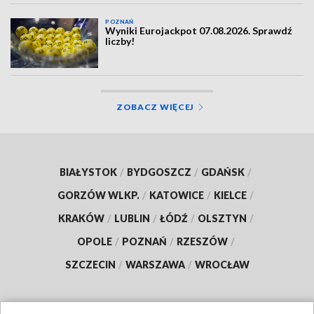
POZNAŃ
Wyniki Eurojackpot 07.08.2026. Sprawdź
liczby!
ZOBACZ WIĘCEJ
BIAŁYSTOK
/
BYDGOSZCZ
/
GDAŃSK
/
GORZÓW WLKP.
/
KATOWICE
/
KIELCE
/
KRAKÓW
/
LUBLIN
/
ŁÓDŹ
/
OLSZTYN
/
OPOLE
/
POZNAŃ
/
RZESZÓW
/
SZCZECIN
/
WARSZAWA
/
WROCŁAW