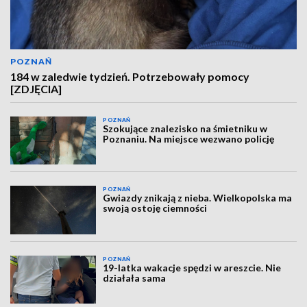
POZNAŃ
184 w zaledwie tydzień. Potrzebowały pomocy
[ZDJĘCIA]
POZNAŃ
Szokujące znalezisko na śmietniku w
Poznaniu. Na miejsce wezwano policję
POZNAŃ
Gwiazdy znikają z nieba. Wielkopolska ma
swoją ostoję ciemności
POZNAŃ
19-latka wakacje spędzi w areszcie. Nie
działała sama