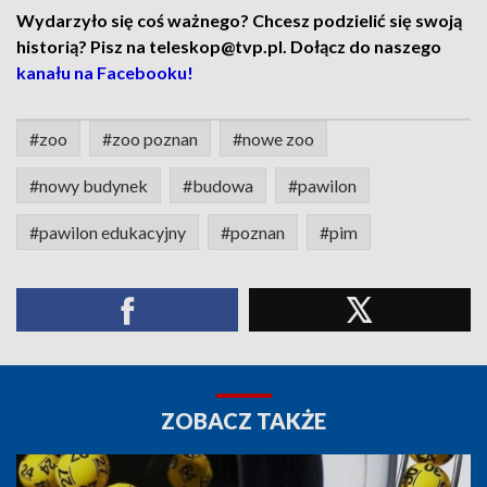
Wydarzyło się coś ważnego? Chcesz podzielić się swoją
historią? Pisz na teleskop@tvp.pl. Dołącz do naszego
kanału na Facebooku!
#zoo
#zoo poznan
#nowe zoo
#nowy budynek
#budowa
#pawilon
#pawilon edukacyjny
#poznan
#pim
ZOBACZ TAKŻE