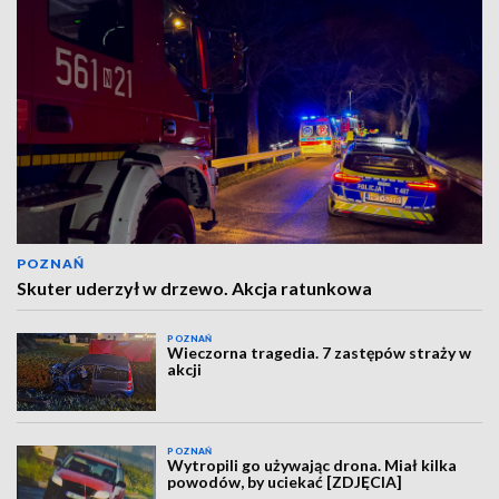
POZNAŃ
Skuter uderzył w drzewo. Akcja ratunkowa
POZNAŃ
Wieczorna tragedia. 7 zastępów straży w
akcji
POZNAŃ
Wytropili go używając drona. Miał kilka
powodów, by uciekać [ZDJĘCIA]