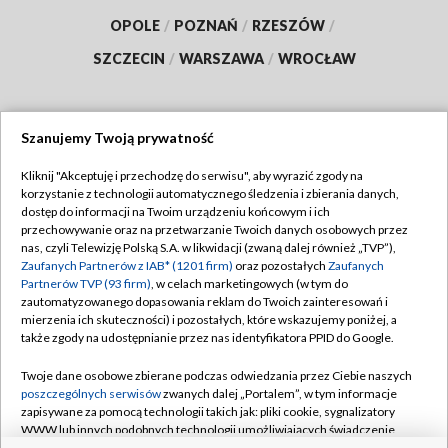
OPOLE
/
POZNAŃ
/
RZESZÓW
/
SZCZECIN
/
WARSZAWA
/
WROCŁAW
Szanujemy Twoją prywatność
Dołącz do nas:
Kliknij "Akceptuję i przechodzę do serwisu", aby wyrazić zgody na
korzystanie z technologii automatycznego śledzenia i zbierania danych,
TVP
dostęp do informacji na Twoim urządzeniu końcowym i ich
Abonament TVP
przechowywanie oraz na przetwarzanie Twoich danych osobowych przez
Regulamin TVP
nas, czyli Telewizję Polską S.A. w likwidacji (zwaną dalej również „TVP”),
Emisja w TVP
Polityka prywatności
Zaufanych Partnerów z IAB* (1201 firm)
oraz pozostałych
Zaufanych
Partnerów TVP (93 firm)
, w celach marketingowych (w tym do
Centrum informacji TVP
Moje zgody
zautomatyzowanego dopasowania reklam do Twoich zainteresowań i
mierzenia ich skuteczności) i pozostałych, które wskazujemy poniżej, a
Naziemna Telewizja Cyfrowa
Pomoc
także zgody na udostępnianie przez nas identyfikatora PPID do Google.
Sklep TVP
Biuro reklamy
Twoje dane osobowe zbierane podczas odwiedzania przez Ciebie naszych
Rada Programowa
Kontakt
poszczególnych serwisów
zwanych dalej „Portalem”, w tym informacje
zapisywane za pomocą technologii takich jak: pliki cookie, sygnalizatory
System NOS
WWW lub innych podobnych technologii umożliwiających świadczenie
dopasowanych i bezpiecznych usług, personalizację treści oraz reklam,