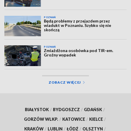
POZNAŃ
Będą problemy z przejazdem przez
wiadukt w Poznaniu. Szybko się nie
skończą
POZNAŃ
Zmiażdżona osobówka pod TIR-em.
Groźny wypadek
ZOBACZ WIĘCEJ
BIAŁYSTOK
/
BYDGOSZCZ
/
GDAŃSK
/
GORZÓW WLKP.
/
KATOWICE
/
KIELCE
/
KRAKÓW
/
LUBLIN
/
ŁÓDŹ
/
OLSZTYN
/