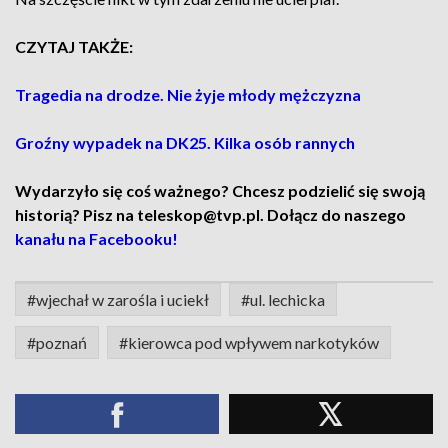
CZYTAJ TAKŻE:
Tragedia na drodze. Nie żyje młody mężczyzna
Groźny wypadek na DK25. Kilka osób rannych
Wydarzyło się coś ważnego? Chcesz podzielić się swoją
historią? Pisz na teleskop@tvp.pl. Dołącz do naszego
kanału na Facebooku!
#wjechał w zarośla i uciekł
#ul. lechicka
#poznań
#kierowca pod wpływem narkotyków