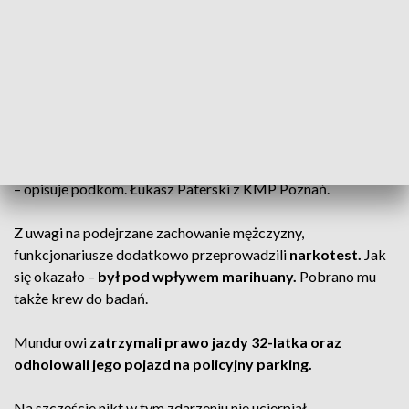
Dotyczyło kierowcy, który wjechał
pojazdem w zarośla, a następnie uciekł z
miejsca zdarzenia. Policjanci rozpoczęli
poszukiwania kierowcy. Zatrzymali go
kilku ulic dalej. 32-latek był trzeźwy
– opisuje podkom. Łukasz Paterski z KMP Poznań.
Z uwagi na podejrzane zachowanie mężczyzny,
funkcjonariusze dodatkowo przeprowadzili
narkotest.
Jak
się okazało –
był pod wpływem marihuany.
Pobrano mu
także krew do badań.
Mundurowi
zatrzymali prawo jazdy 32-latka oraz
odholowali jego pojazd na policyjny parking.
Na szczęście nikt w tym zdarzeniu nie ucierpiał.