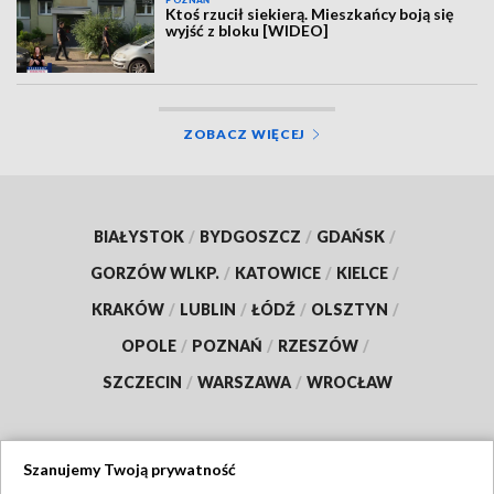
POZNAŃ
Ktoś rzucił siekierą. Mieszkańcy boją się
wyjść z bloku [WIDEO]
ZOBACZ WIĘCEJ
BIAŁYSTOK
/
BYDGOSZCZ
/
GDAŃSK
/
GORZÓW WLKP.
/
KATOWICE
/
KIELCE
/
KRAKÓW
/
LUBLIN
/
ŁÓDŹ
/
OLSZTYN
/
OPOLE
/
POZNAŃ
/
RZESZÓW
/
SZCZECIN
/
WARSZAWA
/
WROCŁAW
Szanujemy Twoją prywatność
Dołącz do nas: