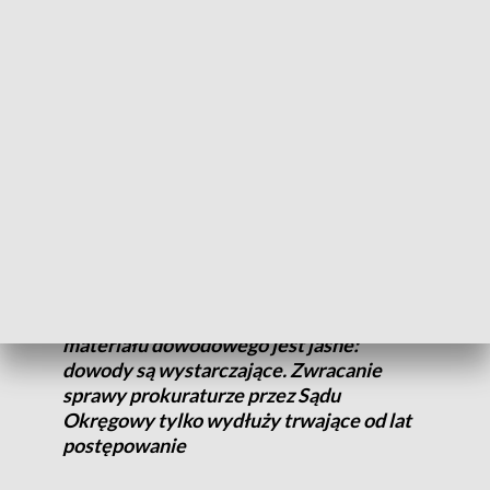
1 i 2 KPK przekazać sprawę (...) Prokuratorowi Krajowemu,
Małopolski Wydział Zamiejscowy Departamentu ds.
Przestępczości Zorganizowanej i Korupcji Prokuratury
Krajowej w Krakowie”.
Z postanowienia sądu nie jest zadowolony Jacek
Ziętara, oskarżyciel posiłkowy w procesie
, brat
zamordowanego dziennikarza, do którego zwróciliśmy się o
komentarz.
Stanowiska Sądu Apelacyjnego w sprawie
materiału dowodowego jest jasne:
dowody są wystarczające. Zwracanie
sprawy prokuraturze przez Sądu
Okręgowy tylko wydłuży trwające od lat
postępowanie