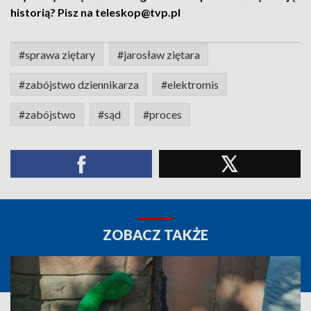
historią? Pisz na teleskop@tvp.pl
#sprawa ziętary
#jarosław ziętara
#zabójstwo dziennikarza
#elektromis
#zabójstwo
#sąd
#proces
ZOBACZ TAKŻE