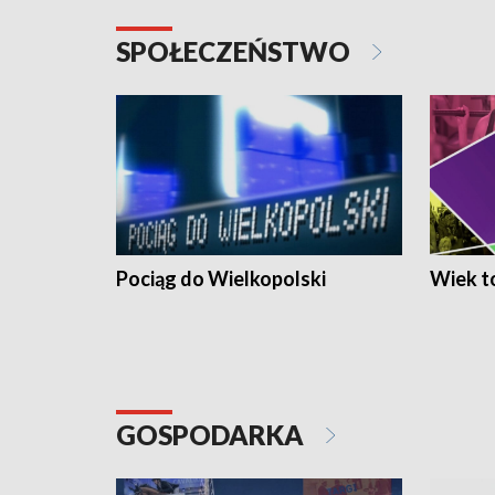
SPOŁECZEŃSTWO
Pociąg do Wielkopolski
Wiek to
GOSPODARKA