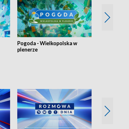
Pogoda - Wielkopolska w
Eko prognoza
plenerze