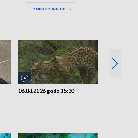
ZOBACZ WIĘCEJ
06.08.2026 godz.15:30
05.08.2026 g