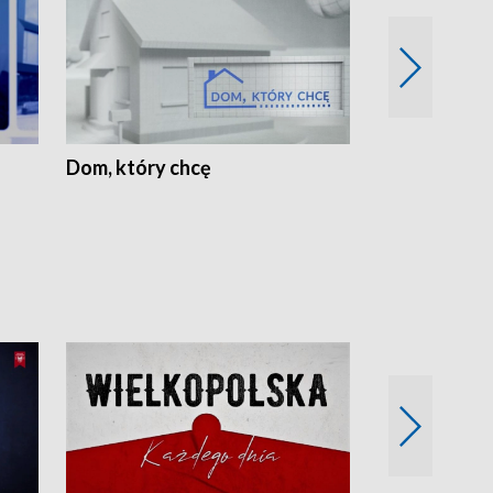
Dom, który chcę
Biznes Wielk