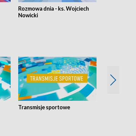
Rozmowa dnia - ks. Wojciech
Euro Fakty
Nowicki
Transmisje sportowe
Reportaże s