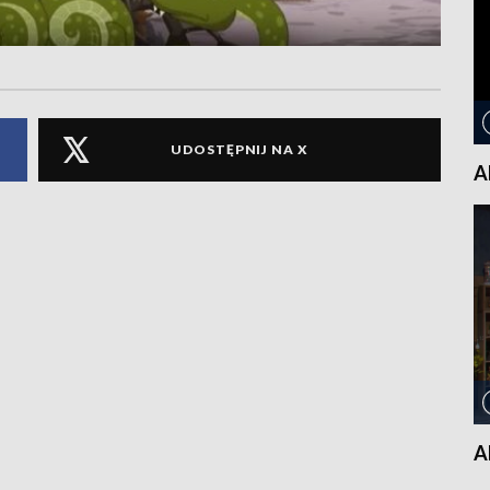
UDOSTĘPNIJ NA X
A
A