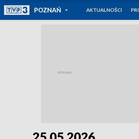
POWRÓT DO
POZNAŃ
AKTUALNOŚCI
PR
TVP REGIONY
25.05.2026