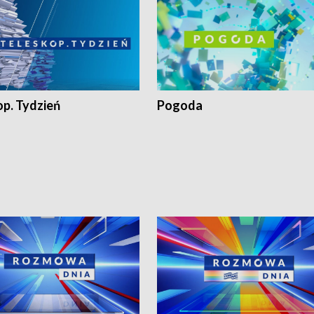
op. Tydzień
Pogoda