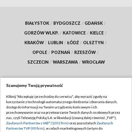
BIAŁYSTOK
/
BYDGOSZCZ
/
GDAŃSK
/
GORZÓW WLKP.
/
KATOWICE
/
KIELCE
/
KRAKÓW
/
LUBLIN
/
ŁÓDŹ
/
OLSZTYN
/
OPOLE
/
POZNAŃ
/
RZESZÓW
/
SZCZECIN
/
WARSZAWA
/
WROCŁAW
Szanujemy Twoją prywatność
Dołącz do nas:
Kliknij "Akceptuję i przechodzę do serwisu", aby wyrazić zgody na
korzystanie z technologii automatycznego śledzenia i zbierania danych,
TVP
dostęp do informacji na Twoim urządzeniu końcowym i ich
Abonament TVP
przechowywanie oraz na przetwarzanie Twoich danych osobowych przez
Regulamin TVP
nas, czyli Telewizję Polską S.A. w likwidacji (zwaną dalej również „TVP”),
Emisja w TVP
Zaufanych Partnerów z IAB* (1201 firm)
oraz pozostałych
Zaufanych
Polityka prywatności
Partnerów TVP (93 firm)
, w celach marketingowych (w tym do
Centrum informacji TVP