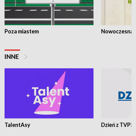
Poza miastem
Nowoczesna 
INNE
TalentAsy
Dzień z TVP3