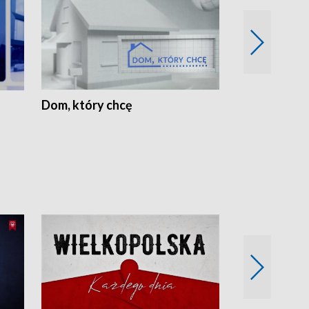
Dom, który chcę
Biznes Wielk