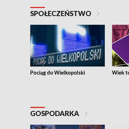
SPOŁECZEŃSTWO
Pociąg do Wielkopolski
Wiek to
GOSPODARKA