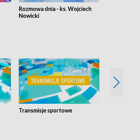
Rozmowa dnia - ks. Wojciech
Euro Fakty
Nowicki
Transmisje sportowe
Reportaże s