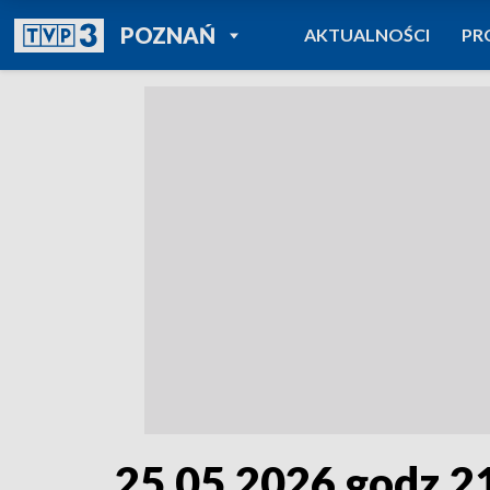
POWRÓT DO
POZNAŃ
AKTUALNOŚCI
PR
TVP REGIONY
25.05.2026 godz.2