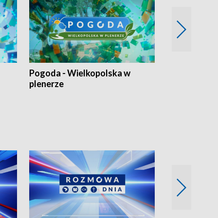
Pogoda - Wielkopolska w
Eko prognoza
plenerze