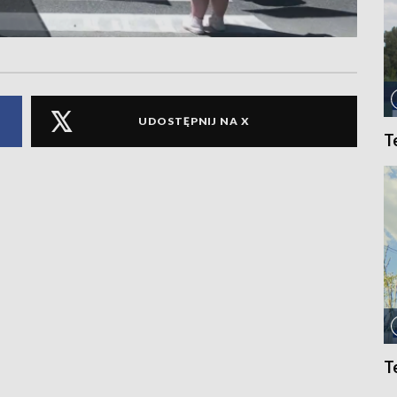
UDOSTĘPNIJ NA X
T
T