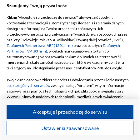
Szanujemy Twoją prywatność
Dołącz do nas:
Kliknij "Akceptuję i przechodzę do serwisu", aby wyrazić zgody na
korzystanie z technologii automatycznego śledzenia i zbierania danych,
TVP
dostęp do informacji na Twoim urządzeniu końcowym i ich
Abonament TVP
przechowywanie oraz na przetwarzanie Twoich danych osobowych przez
Regulamin TVP
nas, czyli Telewizję Polską S.A. w likwidacji (zwaną dalej również „TVP”),
Emisja w TVP
Polityka prywatności
Zaufanych Partnerów z IAB* (1201 firm)
oraz pozostałych
Zaufanych
Partnerów TVP (93 firm)
, w celach marketingowych (w tym do
Centrum informacji TVP
Moje zgody
zautomatyzowanego dopasowania reklam do Twoich zainteresowań i
mierzenia ich skuteczności) i pozostałych, które wskazujemy poniżej, a
Naziemna Telewizja Cyfrowa
Pomoc
także zgody na udostępnianie przez nas identyfikatora PPID do Google.
Sklep TVP
Biuro reklamy
Twoje dane osobowe zbierane podczas odwiedzania przez Ciebie naszych
Rada Programowa
Kontakt
poszczególnych serwisów
zwanych dalej „Portalem”, w tym informacje
zapisywane za pomocą technologii takich jak: pliki cookie, sygnalizatory
System NOS
WWW lub innych podobnych technologii umożliwiających świadczenie
dopasowanych i bezpiecznych usług, personalizację treści oraz reklam,
Informacje o nadawcy
Kanały
udostępnianie funkcji mediów społecznościowych oraz analizowanie
Akceptuję i przechodzę do serwisu
ruchu w Internecie.
Program dla prasy
©2026 Telewizja Polska S.A. w likwidacji
Biuro Reklamy
Twoje dane osobowe zbierane podczas odwiedzania przez Ciebie
Ustawienia zaawansowane
poszczególnych serwisów
na Portalu, takie jak adresy IP, identyfikatory
Ogłoszenie przetargowe
Twoich urządzeń końcowych i identyfikatory plików cookie, informacje o