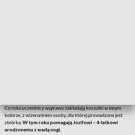
pierwszym razem zjeżdżał z góry kolejką. Teraz – schodzi.
Pokonuje kolejne kilometry. Bo
proteza
nie oznacza końca
aktywnego życia. Dla wielu osób staje się początkiem nowej
drogi – pełnej pasji, odwagi i kolejnych zdobytych szczytów.
Niektórzy z dwoma nogami nie dadzą rady
wejść albo jest to dla nich wyzwanie, a co
dopiero osoba bez nogi czy bez dwóch nóg
– powiedziała Ewelina Piekarz, protetyczka, trenerka osób
po amputacjach.
Co roku uczestnicy wyprawy zakładają koszulki w innym
kolorze, z wizerunkiem osoby, dla której prowadzona jest
zbiórka.
W tym roku pomagają Jozifowi – 4-latkowi
urodzonemu z wadą nogi.