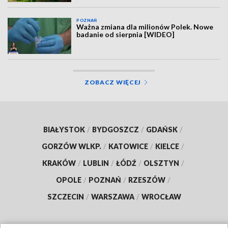
POZNAŃ
Ważna zmiana dla milionów Polek. Nowe
badanie od sierpnia [WIDEO]
ZOBACZ WIĘCEJ
BIAŁYSTOK
/
BYDGOSZCZ
/
GDAŃSK
/
GORZÓW WLKP.
/
KATOWICE
/
KIELCE
/
KRAKÓW
/
LUBLIN
/
ŁÓDŹ
/
OLSZTYN
/
OPOLE
/
POZNAŃ
/
RZESZÓW
/
SZCZECIN
/
WARSZAWA
/
WROCŁAW