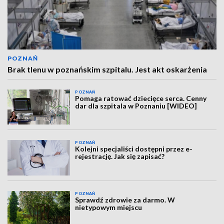
POZNAŃ
Brak tlenu w poznańskim szpitalu. Jest akt oskarżenia
POZNAŃ
Pomaga ratować dziecięce serca. Cenny
dar dla szpitala w Poznaniu [WIDEO]
POZNAŃ
Kolejni specjaliści dostępni przez e-
rejestrację. Jak się zapisać?
POZNAŃ
Sprawdź zdrowie za darmo. W
nietypowym miejscu