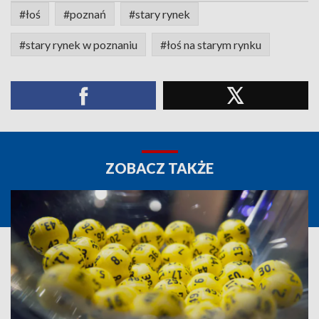
#łoś
#poznań
#stary rynek
#stary rynek w poznaniu
#łoś na starym rynku
ZOBACZ TAKŻE