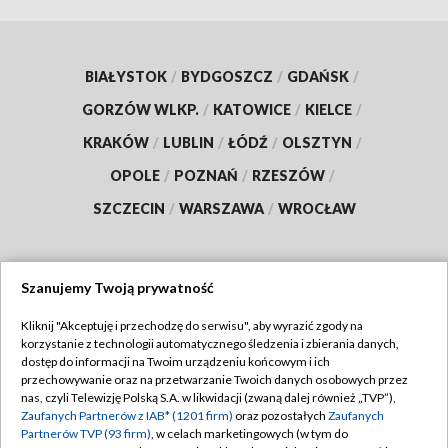
BIAŁYSTOK
/
BYDGOSZCZ
/
GDAŃSK
/
GORZÓW WLKP.
/
KATOWICE
/
KIELCE
/
KRAKÓW
/
LUBLIN
/
ŁÓDŹ
/
OLSZTYN
/
OPOLE
/
POZNAŃ
/
RZESZÓW
/
SZCZECIN
/
WARSZAWA
/
WROCŁAW
Szanujemy Twoją prywatność
Dołącz do nas:
Kliknij "Akceptuję i przechodzę do serwisu", aby wyrazić zgody na
korzystanie z technologii automatycznego śledzenia i zbierania danych,
TVP
dostęp do informacji na Twoim urządzeniu końcowym i ich
Abonament TVP
przechowywanie oraz na przetwarzanie Twoich danych osobowych przez
Regulamin TVP
nas, czyli Telewizję Polską S.A. w likwidacji (zwaną dalej również „TVP”),
Emisja w TVP
Polityka prywatności
Zaufanych Partnerów z IAB* (1201 firm)
oraz pozostałych
Zaufanych
Partnerów TVP (93 firm)
, w celach marketingowych (w tym do
Centrum informacji TVP