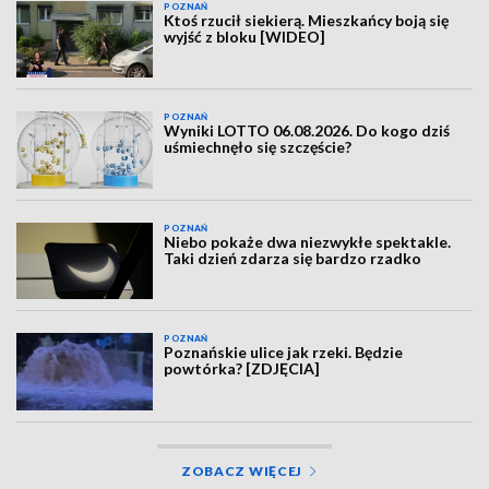
POZNAŃ
Ktoś rzucił siekierą. Mieszkańcy boją się
wyjść z bloku [WIDEO]
POZNAŃ
Wyniki LOTTO 06.08.2026. Do kogo dziś
uśmiechnęło się szczęście?
POZNAŃ
Niebo pokaże dwa niezwykłe spektakle.
Taki dzień zdarza się bardzo rzadko
POZNAŃ
Poznańskie ulice jak rzeki. Będzie
powtórka? [ZDJĘCIA]
ZOBACZ WIĘCEJ