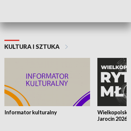
70. rocznica Powstania
Narodowy Dzi
Poznańskiego Czerwca 1956 roku
Powstania Wi
KULTURA I SZTUKA
Informator kulturalny
Wielkopolski
Jarocin 2026