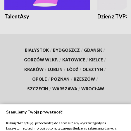
TalentAsy
Dzień z TVP3
BIAŁYSTOK
/
BYDGOSZCZ
/
GDAŃSK
/
GORZÓW WLKP.
/
KATOWICE
/
KIELCE
/
KRAKÓW
/
LUBLIN
/
ŁÓDŹ
/
OLSZTYN
/
OPOLE
/
POZNAŃ
/
RZESZÓW
/
SZCZECIN
/
WARSZAWA
/
WROCŁAW
Szanujemy Twoją prywatność
Dołącz do nas:
Kliknij "Akceptuję i przechodzę do serwisu", aby wyrazić zgody na
korzystanie z technologii automatycznego śledzenia i zbierania danych,
TVP